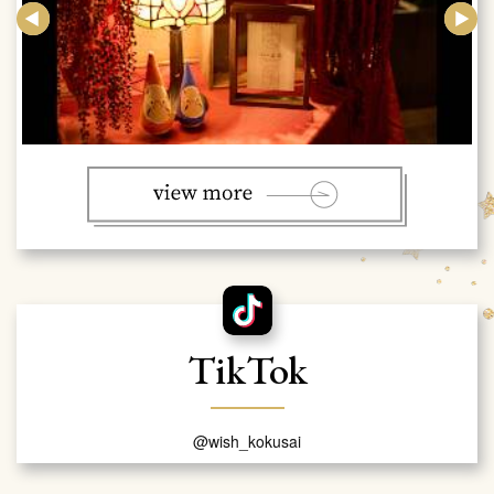
TikTok
@wish_kokusai