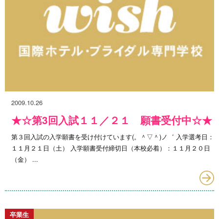
2009.10.26
★☆第3回入試１１／２１ 願書受付中☆★
第３回入試の入学願書を受け付けています(。＾▽＾)ノ゛ 入学選考日：
１１月２１日（土） 入学願書受付締切日（本校必着）：１１月２０日
（金） ...
卒業生