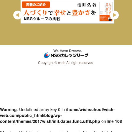
Copyright © wish All right reserved.
Warning
: Undefined array key 0 in
/home/wishschool/wish-
web.com/public_html/blog/wp-
content/themes/2017wish/init.dates.func.utf8.php
on line
108