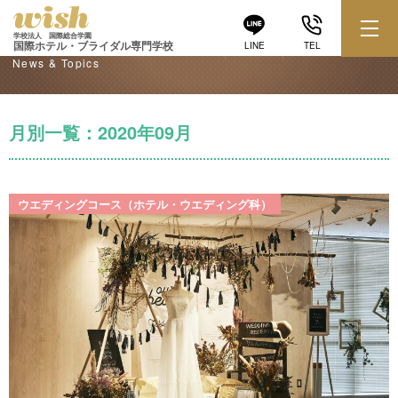
学校からのお知らせ
学校法人 国際総合学園
国際ホテル・ブライダル専門学校
LINE
TEL
News & Topics
月別一覧：2020年09月
ウエディングコース（ホテル・ウエディング科）