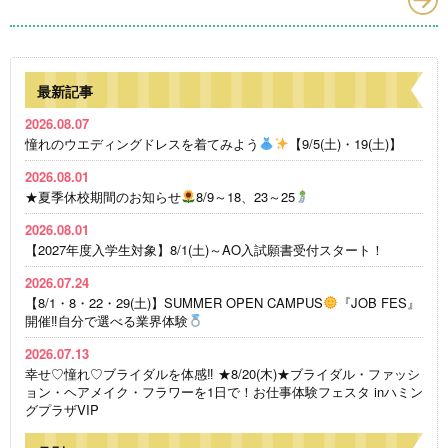
最新記事
2026.08.07
憧れのウエディングドレスを着てみよう
【9/5(土)・19(土)】
2026.08.01
★夏季休校期間のお知らせ
8/9～18、23～25
2026.08.01
【2027年度入学生対象】8/1(土)～AO入試願書受付スタート！
2026.07.24
【8/1・8・22・29(土)】SUMMER OPEN CAMPUS
『JOB FES』
開催‼自分で選べる業界体験
2026.07.13
幸せ♡憧れ♡ブライダルを体感‼ ★8/20(木)★ブライダル・ファッシ
ョン・ヘアメイク・フラワーを1日で！お仕事体験フェスタ inハミン
グプラザVIP