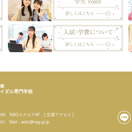
学園
イダル専門学校
35
NSGスクエア4F
[ 交通アクセス ]
601
Mail：
wish@nsg.gr.jp