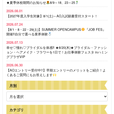
★夏季休校期間のお知らせ
8/9～18、23～25
2026.08.01
【2027年度入学生対象】8/1(土)～AO入試願書受付スタート！
2026.07.24
【8/1・8・22・29(土)】SUMMER OPENCAMPUS
『JOB FES』
開催‼自分で選べる業界体験
2026.07.13
幸せ♡憧れ♡ブライダルを体感‼ ★8/20(木)★ブライダル・ファッシ
ョン・ヘアメイク・フラワーを1日で！お仕事体験フェスタ inハミン
グプラザVIP
2026.06.30
【AOエントリー受付中!!】早期エントリーのメリットをご紹介！よ
くあるご質問にもお答えします
月別
カテゴリ