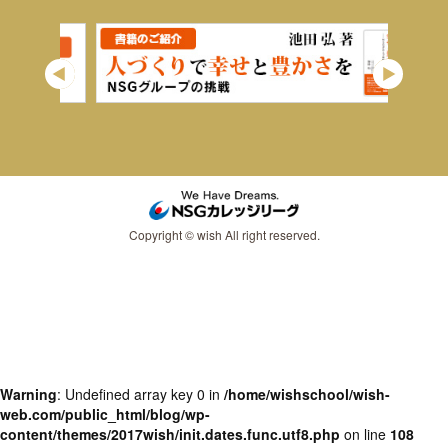
Copyright © wish All right reserved.
Warning
: Undefined array key 0 in
/home/wishschool/wish-
web.com/public_html/blog/wp-
content/themes/2017wish/init.dates.func.utf8.php
on line
108