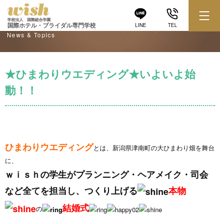
学校からのお知らせ
学校法人 国際総合学園
国際ホテル・ブライダル専門学校
LINE
TEL
News & Topics
★ひまわりウエディング★いよいよ始
動！！
ひまわりウエディング
とは、新潟県津南町の大ひまわり畑を舞台
に、
ｗｉｓｈの学生がプランニング・ヘアメイク・司会
など全てを担当し、つくり上げる
本物
結婚式
の