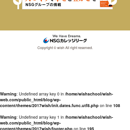
Copyright © wish All right reserved.
Warning
: Undefined array key 0 in
/home/wishschool/wish-
web.com/public_html/blog/wp-
content/themes/2017wish/init.dates.func.utf8.php
on line
108
Warning
: Undefined array key 1 in
/home/wishschool/wish-
web.com/public_html/blog/wp-
content/themes/2017wish/footer.php
on line
195