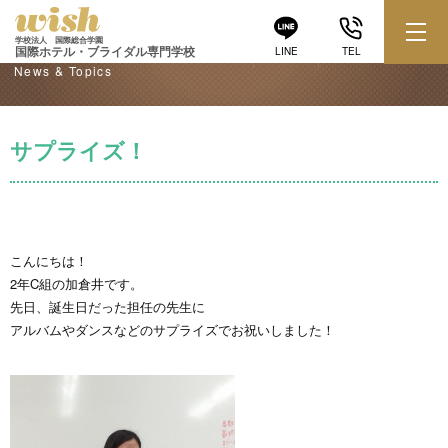
学校からのお知らせ
学校法人 国際総合学園
国際ホテル・ブライダル専門学校
LINE
TEL
News & Topics
サプライズ！
こんにちは！
2年C組の加倉井です。
先日、誕生日だった担任の先生に
アルバムやダンスなどのサプライズでお祝いしました！