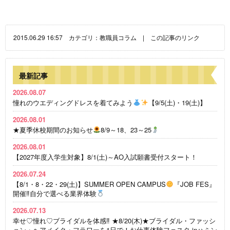
2015.06.29 16:57 カテゴリ：
教職員コラム
|
この記事のリンク
最新記事
2026.08.07
憧れのウエディングドレスを着てみよう
【9/5(土)・19(土)】
2026.08.01
★夏季休校期間のお知らせ
8/9～18、23～25
2026.08.01
【2027年度入学生対象】8/1(土)～AO入試願書受付スタート！
2026.07.24
【8/1・8・22・29(土)】SUMMER OPEN CAMPUS
『JOB FES』
開催‼自分で選べる業界体験
2026.07.13
幸せ♡憧れ♡ブライダルを体感‼ ★8/20(木)★ブライダル・ファッシ
ョン・ヘアメイク・フラワーを1日で！お仕事体験フェスタ inハミン