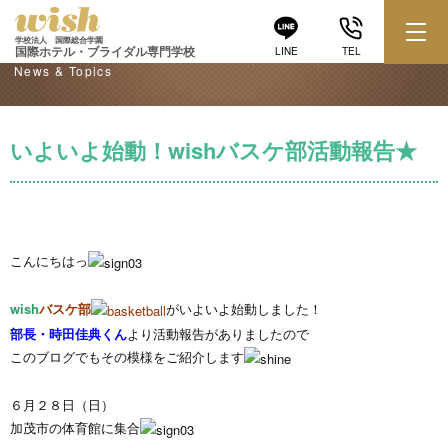
学校からのお知らせ
学校法人 国際総合学園
国際ホテル・ブライダル専門学校
LINE
TEL
News & Topics
いよいよ始動！wishバスケ部活動報告★
こんにちはっ
wish
バスケ部
がいよいよ始動しました！
部長・時田佳典くん
より活動報告がありましたので
このブログでもその模様をご紹介します
６月２８日（日）
加茂市の体育館に集合