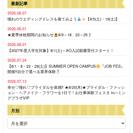
最新記事
2026.08.07
憧れのウエディングドレスを着てみよう
【9/5(土)・19(土)】
2026.08.01
★夏季休校期間のお知らせ
8/9～18、23～25
2026.08.01
【2027年度入学生対象】8/1(土)～AO入試願書受付スタート！
2026.07.24
【8/1・8・22・29(土)】SUMMER OPEN CAMPUS
『JOB FES』
開催‼自分で選べる業界体験
2026.07.13
幸せ♡憧れ♡ブライダルを体感‼ ★8/20(木)★ブライダル・ファッシ
ョン・ヘアメイク・フラワーを1日で！お仕事体験フェスタ inハミン
グプラザVIP
月別