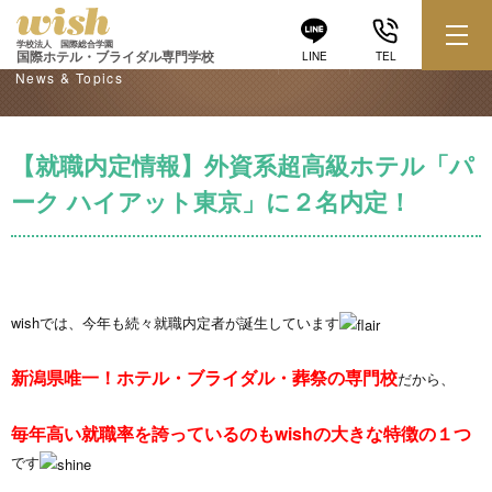
学校からのお知らせ
学校法人 国際総合学園
国際ホテル・ブライダル専門学校
LINE
TEL
News & Topics
【就職内定情報】外資系超高級ホテル「パ
ーク ハイアット東京」に２名内定！
wishでは、今年も続々就職内定者が誕生しています
新潟県唯一！ホテル・ブライダル・葬祭の専門校
だから、
毎年高い就職率を誇っているのもwishの大きな特徴の１つ
です