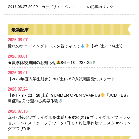
2016.06.27 20:02 カテゴリ：
イベント
|
この記事のリンク
最新記事
2026.08.07
憧れのウエディングドレスを着てみよう
【9/5(土)・19(土)】
2026.08.01
★夏季休校期間のお知らせ
8/9～18、23～25
2026.08.01
【2027年度入学生対象】8/1(土)～AO入試願書受付スタート！
2026.07.24
【8/1・8・22・29(土)】SUMMER OPEN CAMPUS
『JOB FES』
開催‼自分で選べる業界体験
2026.07.13
幸せ♡憧れ♡ブライダルを体感‼ ★8/20(木)★ブライダル・ファッシ
ョン・ヘアメイク・フラワーを1日で！お仕事体験フェスタ inハミン
グプラザVIP