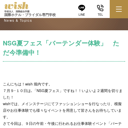
学校からのお知らせ
学校法人 国際総合学園
国際ホテル・ブライダル専門学校
LINE
TEL
News & Topics
NSG夏フェス「バーテンダー体験」 た
だ今準備中！
こんにちは！wish 堀内です。
７月９･１０日は､「NSG夏フェス」ですね！！いよいよ２週間を切りま
した！
wishでは、メインステージにてファッションショーを行なったり、模擬
店やお仕事体験でも様々なイベントを用意して皆さんをお待ちしていま
す。
さて今回は、９日の午前・午後に行われるお仕事体験イベント「バーテ