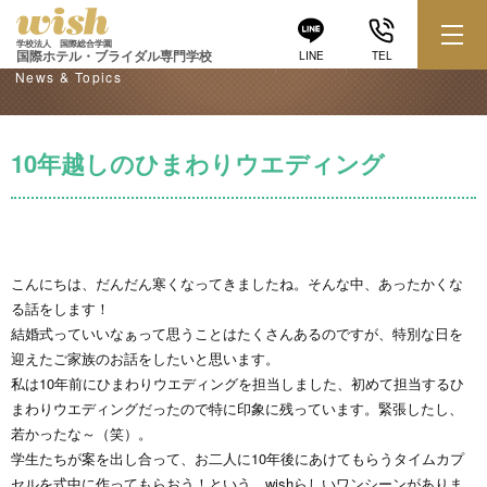
学校からのお知らせ
学校法人 国際総合学園
国際ホテル・ブライダル専門学校
LINE
TEL
News & Topics
10年越しのひまわりウエディング
こんにちは、だんだん寒くなってきましたね。そんな中、あったかくな
る話をします！
結婚式っていいなぁって思うことはたくさんあるのですが、特別な日を
迎えたご家族のお話をしたいと思います。
私は10年前にひまわりウエディングを担当しました、初めて担当するひ
まわりウエディングだったので特に印象に残っています。緊張したし、
若かったな～（笑）。
学生たちが案を出し合って、お二人に10年後にあけてもらうタイムカプ
セルを式中に作ってもらおう！という、wishらしいワンシーンがありま