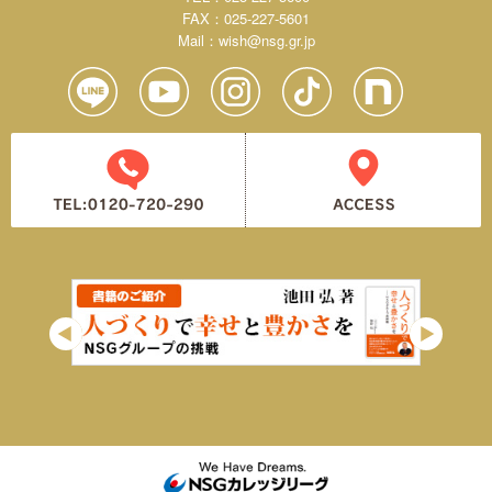
FAX：025-227-5601
Mail：
wish@nsg.gr.jp