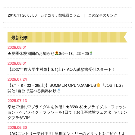
2016.11.26 08:00 カテゴリ：
教職員コラム
|
この記事のリンク
最新記事
2026.08.01
★夏季休校期間のお知らせ
8/9～18、23～25
2026.08.01
【2027年度入学生対象】8/1(土)～AO入試願書受付スタート！
2026.07.24
【8/1・8・22・29(土)】SUMMER OPENCAMPUS
『JOB FES』
開催‼自分で選べる業界体験
2026.07.13
幸せ♡憧れ♡ブライダルを体感‼ ★8/20(木)★ブライダル・ファッシ
ョン・ヘアメイク・フラワーを1日で！お仕事体験フェスタ inハミン
グプラザVIP
2026.06.30
【AOエントリー受付中!!】早期エントリーのメリットをご紹介！よ