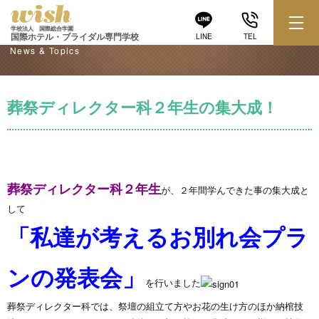
学校からのお知らせ
学校法人 国際総合学園
国際ホテル・ブライダル専門学校
LINE
TEL
News & Topics
葬祭ディレクター科２年生の集大成！
葬祭ディレクター科２年生
が、２年間学んできた事の集大成と
して
「私達が考えるお別れ会プラ
ンの発表会」
を行いました
葬祭ディレクター科では、祭壇の組立て方やお花の生け方のほか納棺技