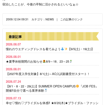
宿泊したことが、今後の卒制に活かされるといいなぁ☆
2009.12.04 09:31 カテゴリ：
NEWS
|
この記事のリンク
最新記事
2026.08.07
憧れのウエディングドレスを着てみよう
【9/5(土)・19(土)】
2026.08.01
★夏季休校期間のお知らせ
8/9～18、23～25
2026.08.01
【2027年度入学生対象】8/1(土)～AO入試願書受付スタート！
2026.07.24
【8/1・8・22・29(土)】SUMMER OPEN CAMPUS
『JOB FES』
開催‼自分で選べる業界体験
2026.07.13
幸せ♡憧れ♡ブライダルを体感‼ ★8/20(木)★ブライダル・ファッシ