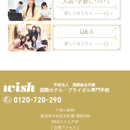
学校法人 国際総合学園
国際ホテル・ブライダル専門学校
〒951-8063
新潟市中央区古町通7番町935
NSGスクエア4F
[ 交通アクセス ]