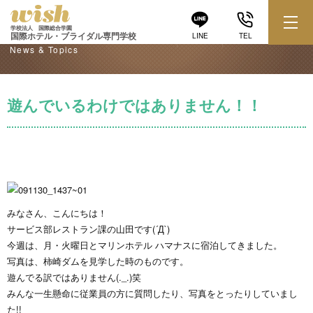
学校からのお知らせ
学校法人 国際総合学園
国際ホテル・ブライダル専門学校
LINE
TEL
News & Topics
遊んでいるわけではありません！！
みなさん、こんにちは！
サービス部レストラン課の山田です(´Д`)
今週は、月・火曜日とマリンホテル ハマナスに宿泊してきました。
写真は、柿崎ダムを見学した時のものです。
遊んでる訳ではありません(._.)笑
みんな一生懸命に従業員の方に質問したり、写真をとったりしていまし
た!!