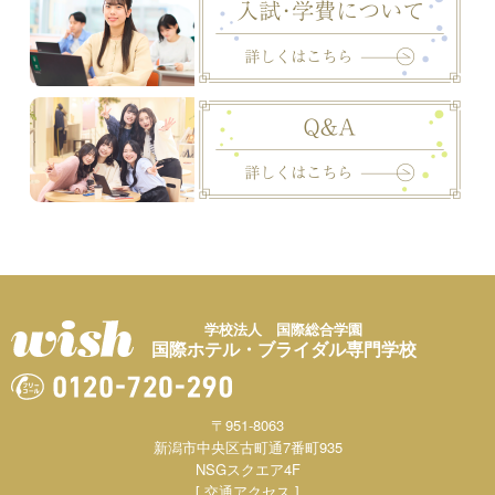
学校法人 国際総合学園
国際ホテル・ブライダル専門学校
〒951-8063
新潟市中央区古町通7番町935
NSGスクエア4F
[ 交通アクセス ]