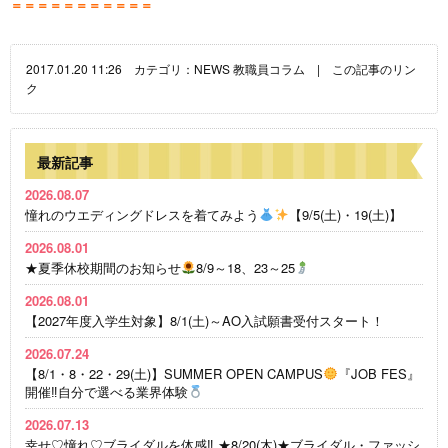
＝＝＝＝＝＝＝＝＝＝＝
2017.01.20 11:26 カテゴリ：
NEWS
教職員コラム
|
この記事のリン
ク
最新記事
2026.08.07
憧れのウエディングドレスを着てみよう
【9/5(土)・19(土)】
2026.08.01
★夏季休校期間のお知らせ
8/9～18、23～25
2026.08.01
【2027年度入学生対象】8/1(土)～AO入試願書受付スタート！
2026.07.24
【8/1・8・22・29(土)】SUMMER OPEN CAMPUS
『JOB FES』
開催‼自分で選べる業界体験
2026.07.13
幸せ♡憧れ♡ブライダルを体感‼ ★8/20(木)★ブライダル・ファッシ