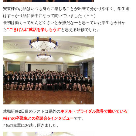
安東様のお話はいつも身近に感じることが出来て分かりやすく、学生達
はすっかり話に夢中になって聞いていました（＾＾）
最初は働くってめんどくさいとか嫌だなーと思っていた学生も今日か
ら
“ごきげんに就活を楽しもう‼”
と思える研修でした。
就職研修2日目のラストは県外の
ホテル・ブライダル業界で働いている
wishの卒業生との座談会&インタビュー
です。
7名の先輩にお越し頂きました。