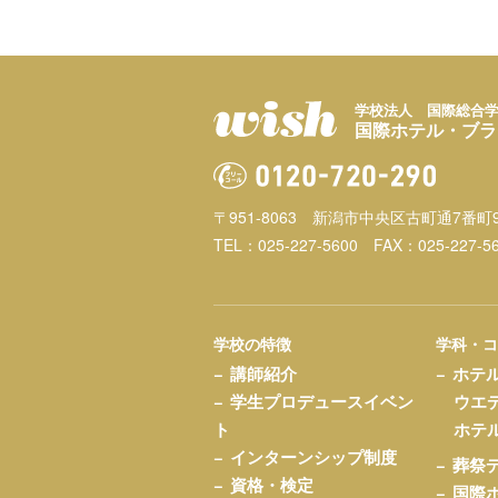
学校法人 国際総合
国際ホテル・ブラ
〒951-8063
新潟市中央区古町通7番町9
TEL：025-227-5600
FAX：025-227-5
学校の特徴
学科・
講師紹介
ホテ
学生プロデュースイベン
ウエ
ト
ホテ
インターンシップ制度
葬祭
資格・検定
国際