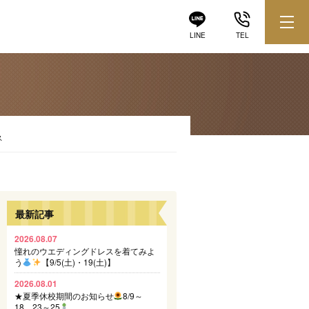
LINE
TEL
ス
最新記事
2026.08.07
憧れのウエディングドレスを着てみよ
う
【9/5(土)・19(土)】
2026.08.01
★夏季休校期間のお知らせ
8/9～
18、23～25