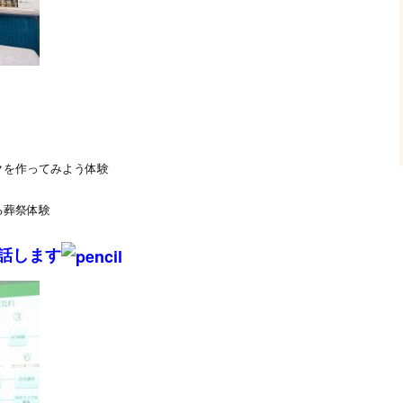
クを作ってみよう体験
！
る葬祭体験
話します