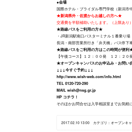
●会場
国際ホテル・ブライダル専門学校（新潟市中央
★新潟県外・佐渡からお越しの方へ★
交通費を半額補助いたします。（上限あり
★路線バスをご利用の方★
・JR新潟駅南口バスターミナル１番乗り場
長潟・南部営業所行き「弁天橋」バス停下
★路線バスをご利用の方はこの時間が便利
【午後コース】１２：００発 １２：２０
★オープンキャンパスのお申込み・お問い
↓↓↓今すぐ予約↓↓↓
http://www.wish-web.com/info.html
TEL 0120-720-290
MAIL
wish@nsg.gr.jp
HP
コチラ！
そのほかお問合せは入学相談室までお気軽にどう
2017.02.10 13:00 カテゴリ：
オープンキャ