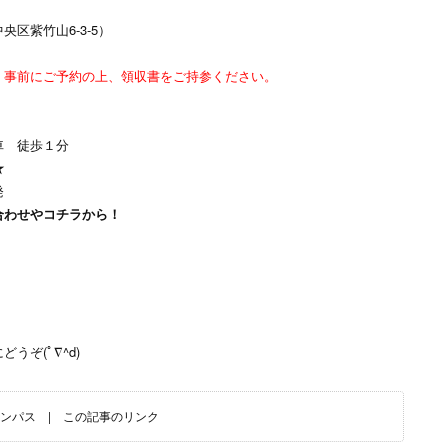
区紫竹山6-3-5）
）事前にご予約の上、領収書をご持参ください。
車 徒歩１分
★
発
合わせやコチラから！
ぞ(ﾟ∇^d)
ンパス
|
この記事のリンク