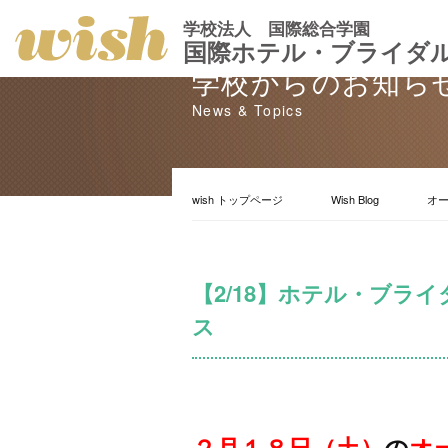
学校法人 国際総合学園
国際ホテル・ブライダ
学校からのお知ら
News & Topics
wish トップページ
Wish Blog
オ
【2/18】ホテル・ブラ
ス
２月１８日（土）
の
オ