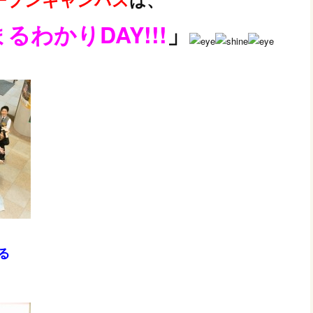
るわかりDAY!!!
」
る