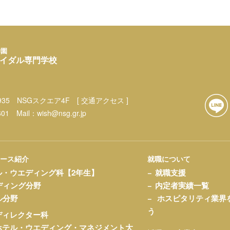
学園
イダル専門学校
35
NSGスクエア4F
[ 交通アクセス ]
601
Mail：
wish@nsg.gr.jp
コース紹介
就職について
ル・ウエディング科【2年生】
就職支援
ディング分野
内定者実績一覧
ル分野
ホスピタリティ業界
う
ディレクター科
ホテル・ウエディング・マネジメント大