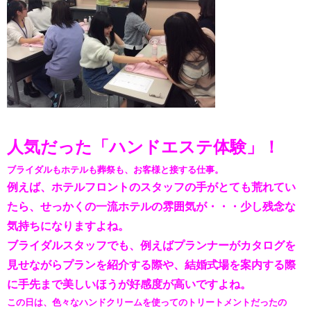
人気だった「ハンドエステ体験」！
ブライダルもホテルも葬祭も、お客様と接する仕事。
例えば、ホテルフロントのスタッフの手がとても荒れてい
たら、せっかくの一流ホテルの雰囲気が・・・少し残念な
気持ちになりますよね。
ブライダルスタッフでも、例えばプランナーがカタログを
見せながらプランを紹介する際や、結婚式場を案内する際
に手先まで美しいほうが好感度が高いですよね。
この日は、色々なハンドクリームを使ってのトリートメントだったの