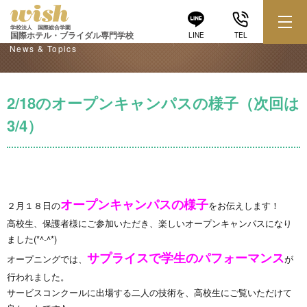
学校からのお知らせ
学校法人 国際総合学園
国際ホテル・ブライダル専門学校
LINE
TEL
News & Topics
2/18のオープンキャンパスの様子（次回は
3/4）
オープンキャンパスの様子
２月１８日の
をお伝えします！
高校生、保護者様にご参加いただき、楽しいオープンキャンパスになり
ました(*^-^*)
サプライスで学生のパフォーマンス
オープニングでは、
が
行われました。
サービスコンクールに出場する二人の技術を、高校生にご覧いただけて