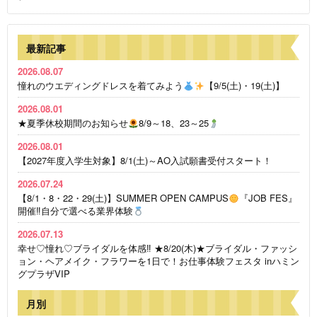
最新記事
2026.08.07
憧れのウエディングドレスを着てみよう
【9/5(土)・19(土)】
2026.08.01
★夏季休校期間のお知らせ
8/9～18、23～25
2026.08.01
【2027年度入学生対象】8/1(土)～AO入試願書受付スタート！
2026.07.24
【8/1・8・22・29(土)】SUMMER OPEN CAMPUS
『JOB FES』
開催‼自分で選べる業界体験
2026.07.13
幸せ♡憧れ♡ブライダルを体感‼ ★8/20(木)★ブライダル・ファッシ
ョン・ヘアメイク・フラワーを1日で！お仕事体験フェスタ inハミン
グプラザVIP
月別