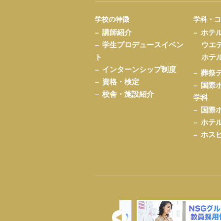
学校の特徴
学科・
講師紹介
ホテ
学生プロデュースイベン
ウエ
ト
ホテ
インターンシップ制度
葬祭
資格・検定
国際
校舎・施設紹介
学科
国際
ホテ
ホス