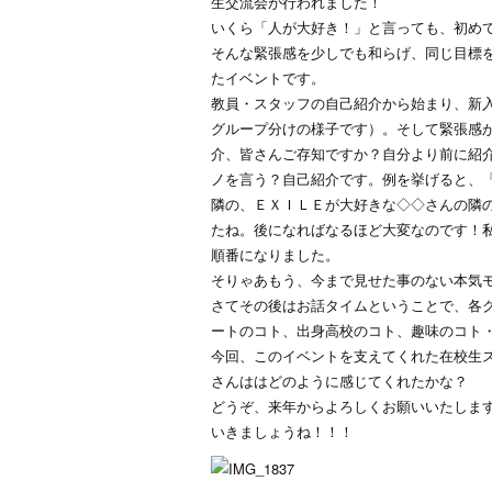
生交流会が行われました！
いくら「人が大好き！」と言っても、初め
そんな緊張感を少しでも和らげ、同じ目標
たイベントです。
教員・スタッフの自己紹介から始まり、新
グループ分けの様子です）。そして緊張感が
介、皆さんご存知ですか？自分より前に紹
ノを言う？自己紹介です。例を挙げると、
隣の、ＥＸＩＬＥが大好きな◇◇さんの隣
たね。後になればなるほど大変なのです！
順番になりました。
そりゃあもう、今まで見せた事のない本気
さてその後はお話タイムということで、各
ートのコト、出身高校のコト、趣味のコト
今回、このイベントを支えてくれた在校生
さんははどのように感じてくれたかな？
どうぞ、来年からよろしくお願いいたしま
いきましょうね！！！