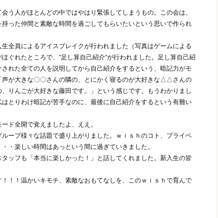
て会う人がほとんどの中ではやはり緊張してしまうもの。この会は、
を持った仲間と素敵な時間を過ごしてもらいたいという思いで作られ
入生全員によるアイスブレイクが行われました（写真はゲームによる
ほぐれたところで、”足し算自己紹介”が行われました。足し算自己紹
介された全ての人を説明してから自己紹介をするという、暗記力がモ
「声が大きな〇〇さんの隣の、とにかく寝るのが大好きな△△さんの
の、りんごが大好きな藤田です。」という感じです。もうわかりまし
私はとりわけ暗記が苦手なのに、最後に自己紹介をするという有難い
モード全開で覚えましたよ、ええ。
グループ様々な話題で盛り上がりました。ｗｉｓｈのコト、プライベ
・・・楽しい時間はあっという間に過ぎていきました。
スタッフも「本当に楽しかった！」と話してくれました。新入生の皆
す！！！温かいキモチ、素敵なおもてなしを、このｗｉｓｈで育んで