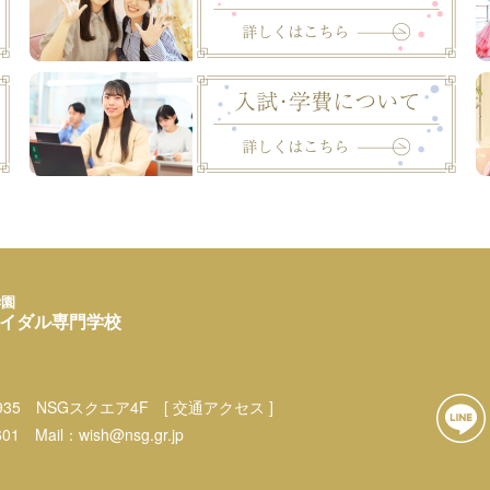
学園
イダル専門学校
35
NSGスクエア4F
[ 交通アクセス ]
601
Mail：
wish@nsg.gr.jp