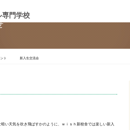
ル専門学校
せ
ベント
新入生交流会
な暗い天気を吹き飛ばすかのように、ｗｉｓｈ新校舎では楽しい新入