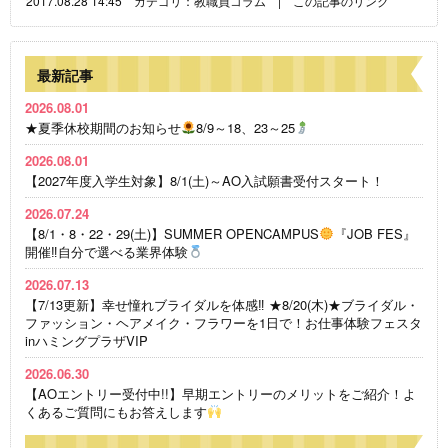
2017.08.28 14:45 カテゴリ：
教職員コラム
|
この記事のリンク
最新記事
2026.08.01
★夏季休校期間のお知らせ
8/9～18、23～25
2026.08.01
【2027年度入学生対象】8/1(土)～AO入試願書受付スタート！
2026.07.24
【8/1・8・22・29(土)】SUMMER OPENCAMPUS
『JOB FES』
開催‼自分で選べる業界体験
2026.07.13
【7/13更新】幸せ憧れブライダルを体感‼ ★8/20(木)★ブライダル・
ファッション・ヘアメイク・フラワーを1日で！お仕事体験フェスタ
inハミングプラザVIP
2026.06.30
【AOエントリー受付中!!】早期エントリーのメリットをご紹介！よ
くあるご質問にもお答えします