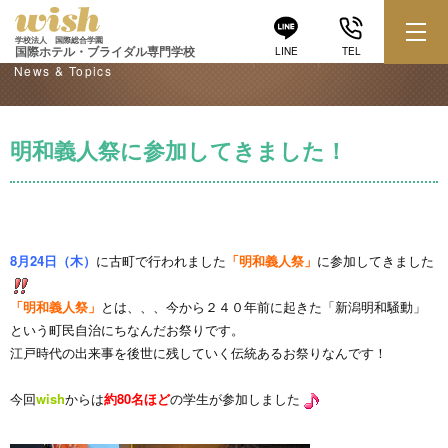
学校からのお知らせ
学校法人 国際総合学園
国際ホテル・ブライダル専門学校
LINE
TEL
News & Topics
明和義人祭に参加してきました！
8月24日（木）
に古町で行われました
「明和義人祭」
に参加してきました
「明和義人祭」
とは、、、今から２４０年前に起きた「新潟明和騒動」
という町民自治にちなんだお祭りです。
江戸時代の出来事を後世に残していく伝統あるお祭りなんです！
今回
wish
からは
約80名ほど
の学生が参加しました