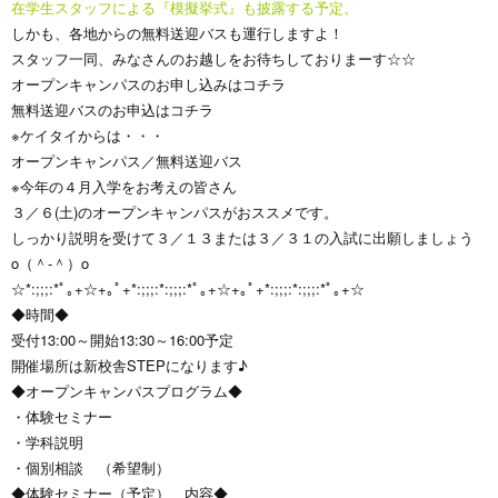
在学生スタッフによる『模擬挙式』も披露する予定。
しかも、各地からの無料送迎バスも運行しますよ！
スタッフ一同、みなさんのお越しをお待ちしておりまーす☆☆
オープンキャンパスのお申し込みは
コチラ
無料送迎バスのお申込は
コチラ
※ケイタイからは・・・
オープンキャンパス
／
無料送迎バス
※今年の４月入学をお考えの皆さん
３／６(土)のオープンキャンパスがおススメです。
しっかり説明を受けて３／１３または３／３１の入試に出願しましょう
o（＾-＾）o
☆*:;;;:*ﾟ｡+☆+｡ﾟ+*:;;;:*:;;;:*ﾟ｡+☆+｡ﾟ+*:;;;:*:;;;:*ﾟ｡+☆
◆時間◆
受付13:00～開始13:30～16:00予定
開催場所は新校舎STEPになります♪
◆オープンキャンパスプログラム◆
・体験セミナー
・学科説明
・個別相談 （希望制）
◆体験セミナー（予定） 内容◆