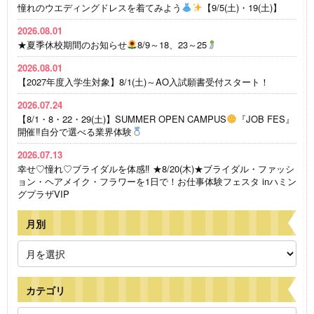
憧れのウエディングドレスを着てみよう
【9/5(土)・19(土)】
2026.08.01
★夏季休校期間のお知らせ
8/9～18、23～25
2026.08.01
【2027年度入学生対象】8/1(土)～AO入試願書受付スタート！
2026.07.24
【8/1・8・22・29(土)】SUMMER OPEN CAMPUS
『JOB FES』
開催‼自分で選べる業界体験
2026.07.13
幸せ♡憧れ♡ブライダルを体感‼ ★8/20(木)★ブライダル・ファッシ
ョン・ヘアメイク・フラワーを1日で！お仕事体験フェスタ inハミン
グプラザVIP
月別
カテゴリ