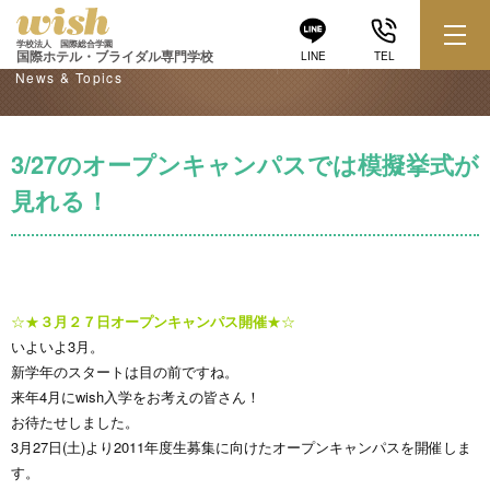
学校からのお知らせ
学校法人 国際総合学園
国際ホテル・ブライダル専門学校
LINE
TEL
News & Topics
3/27のオープンキャンパスでは模擬挙式が
見れる！
☆★
３月２７日オープンキャンパス開催
★☆
いよいよ3月。
新学年のスタートは目の前ですね。
来年4月にwish入学をお考えの皆さん！
お待たせしました。
3月27日(土)より2011年度生募集に向けたオープンキャンパスを開催しま
す。