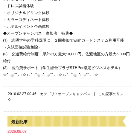
・ドレス試着体験
・オリジナルドリンク体験
・カラーコディネート体験
・ホテルイベント企画体験
◆オープンキャンパス 参加者 特典◆
(1) 志望学科の学科説明に、２回参加でwishカードシステム利用可能
（入試面接試験免除）
(2) 交通費給付制度 県外の方最大10,000円、佐渡地区の方最大5,000円
給付
(3) 宿泊費サポート（学生総合プラザSTEPor指定ビジネスホテル）
☆*:;;;:*ﾟ｡+☆+｡ﾟ+*:;;;:*:;;;:*ﾟ｡+☆+｡ﾟ+*:;;;:*:;;;:*ﾟ｡+☆
2010.02.27 00:46 カテゴリ：
オープンキャンパス
|
この記事のリン
ク
最新記事
2026.08.07