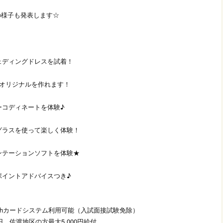
！
の様子も発表します☆
ェディングドレスを試着！
のオリジナルを作れます！
ーコディネートを体験♪
グラスを使って楽しく体験！
ンテーションソフトを体験★
ポイントアドバイスつき♪
ishカードシステム利用可能（入試面接試験免除）
0円、佐渡地区の方最大5,000円給付