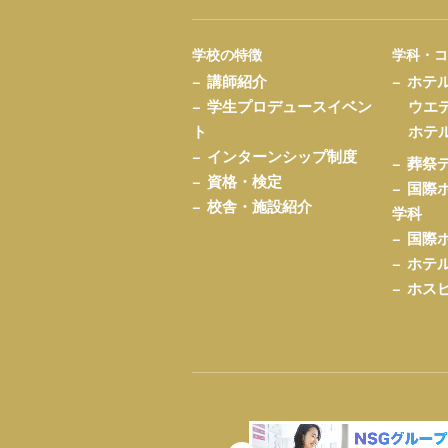
学校の特徴
学科・
講師紹介
ホテ
学生プロデュースイベン
ウエ
ト
ホテ
インターンシップ制度
葬祭
資格・検定
国際
校舎・施設紹介
学科
国際
ホテ
ホス