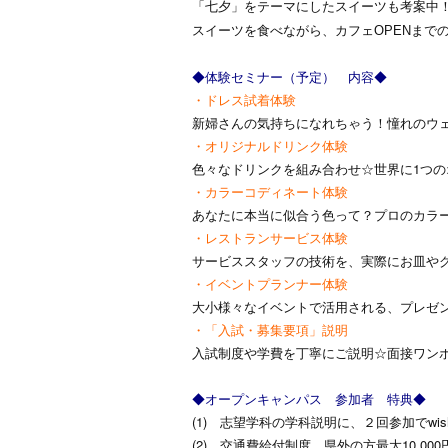
「七夕」をテーマにしたスイーツも考案中
スイーツを食べながら
、カフェOPENまで
◆体験セミナー（予定） 内容◆
・ドレス試着体験
新婦さんの気持ちになれちゃう！憧れのウ
・オリジナルドリンク体験
色々なドリンクを組み合わせ☆世界に1つ
・カラーコディネート体験
あなたに本当に似合う色って？プロのカラ
・レストランサービス体験
サービススタッフの技術を、実際にお皿や
・イベントプランナー体験
大小様々なイベントで活用される、プレゼ
・「入試・募集要項」説明
入試制度や学費を丁寧にご説明☆面接ワン
◆オープンキャンパス 参加者 特典◆
(1) 志望学科の学科説明に、２回参加でw
(2) 交通費給付制度 県外の方最大10,00