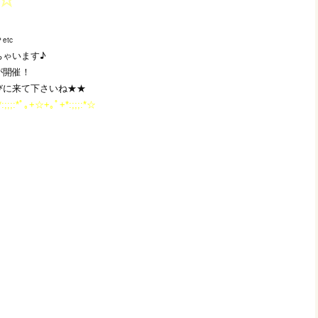
etc
ちゃいます♪
が開催！
びに来て下さいね★★
*:;;;:*ﾟ｡+☆+｡ﾟ+*:;;;:*☆