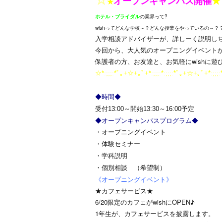
オープンキャンパス開催
★
★
ホテル・ブライダル
の業界って?
wishってどんな学校～？どんな授業をやっているの～？？
入学相談アドバイザーが、詳しーく説明し
今回から、大人気のオープニングイベント
保護者の方、お友達と、お気軽にwishに遊
☆*:;;;:*ﾟ｡+☆+｡ﾟ+*:;;;:*:;;;:*ﾟ｡+☆+｡ﾟ+*:;;;:
◆時間◆
受付13:00～開始13:30～16:00予定
◆オープンキャンパスプログラム◆
・オープニングイベント
・体験セミナー
・学科説明
・個別相談 （希望制）
《オープニングイベント》
★カフェサービス★
6/20限定のカフェがwishにOPEN♪
1年生が、カフェサービスを披露します。