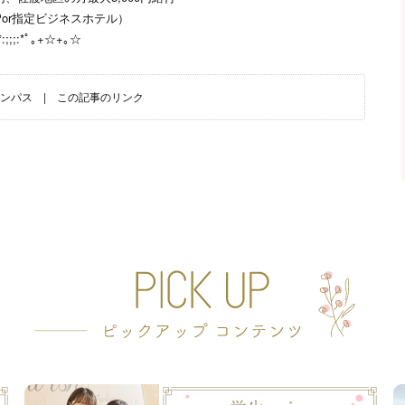
Por指定ビジネスホテル）
:*:;;;:*ﾟ｡+☆+｡☆
ンパス
|
この記事のリンク