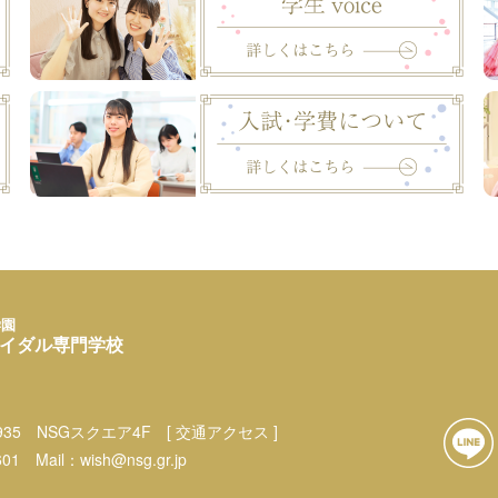
学園
イダル専門学校
35
NSGスクエア4F
[ 交通アクセス ]
601
Mail：
wish@nsg.gr.jp