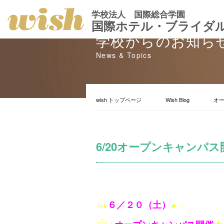
学校法人 国際総合学園
国際ホテル・ブライダ
学校からのお知ら
News & Topics
wish トップページ
Wish Blog
オ
6/20オープンキャンパス
☆
６／２０（土）
☆
★
★
☆