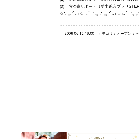
(3) 宿泊費サポート（学生総合プラザSTE
☆*:;;;:*ﾟ｡+☆+｡ﾟ+*:;;;:*:;;;:*ﾟ｡+☆+｡ﾟ+*:;;;
2009.06.12 16:00 カテゴリ：
オープンキャ