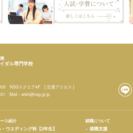
学園
イダル専門学校
35
NSGスクエア4F
[ 交通アクセス ]
601
Mail：
wish@nsg.gr.jp
コース紹介
就職について
ル・ウエディング科【2年生】
就職支援