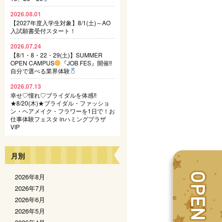
2026.08.01
【2027年度入学生対象】8/1(土)～AO
入試願書受付スタート！
2026.07.24
【8/1・8・22・29(土)】SUMMER
OPEN CAMPUS
『JOB FES』開催‼
自分で選べる業界体験
2026.07.13
幸せ♡憧れ♡ブライダルを体感‼
★8/20(木)★ブライダル・ファッショ
ン・ヘアメイク・フラワーを1日で！お
仕事体験フェスタ inハミングプラザ
VIP
月別
2026年8月
2026年7月
2026年6月
2026年5月