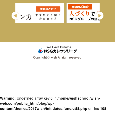
Copyright © wish All right reserved.
Warning
: Undefined array key 0 in
/home/wishschool/wish-
web.com/public_html/blog/wp-
content/themes/2017wish/init.dates.func.utf8.php
on line
108