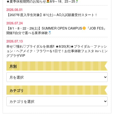
★夏季休校期間のお知らせ
8/9～18、23～25
2026.08.01
【2027年度入学生対象】8/1(土)～AO入試願書受付スタート！
2026.07.24
【8/1・8・22・29(土)】SUMMER OPEN CAMPUS
『JOB FES』
開催‼自分で選べる業界体験
2026.07.13
幸せ♡憧れ♡ブライダルを体感‼ ★8/20(木)★ブライダル・ファッシ
ョン・ヘアメイク・フラワーを1日で！お仕事体験フェスタ inハミン
グプラザVIP
月別
カテゴリ