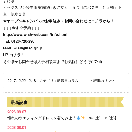
または
ビッグスワン経由市民病院行きに乗り、５つ目のバス停「弁天橋」下
車 徒歩１分
★オープンキャンパスのお申込み・お問い合わせはコチラから！
↓↓↓今すぐ予約↓↓↓
http://www.wish-web.com/info.html
TEL 0120-720-290
MAIL
wish@nsg.gr.jp
HP
コチラ！
そのほかお問合せは入学相談室までお気軽にどうぞ(ﾟ∇^d)
2017.12.22 12:18 カテゴリ：
教職員コラム
|
この記事のリンク
最新記事
2026.08.07
憧れのウエディングドレスを着てみよう
【9/5(土)・19(土)】
2026.08.01