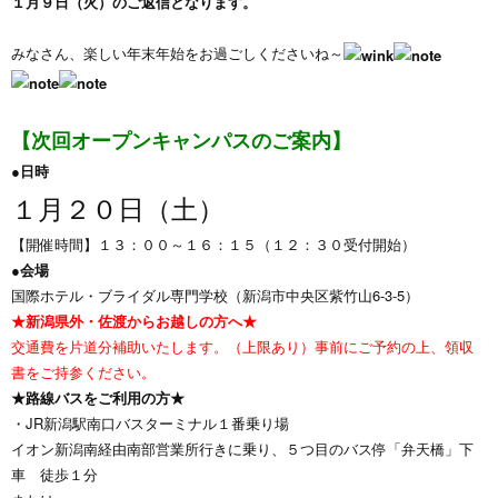
１月９日（火）のご返信となります。
みなさん、楽しい年末年始をお過ごしくださいね～
【
次回オープンキャンパスのご案内】
●日時
１月２０日（土）
【開催時間】１３：００～１６：１５（１２：３０受付開始）
●会場
国際ホテル・ブライダル専門学校（新潟市中央区紫竹山6-3-5）
★新潟県外・佐渡からお越しの方へ★
交通費を片道分補助いたします。（上限あり）事前にご予約の上、領収
書をご持参ください。
★路線バスをご利用の方★
・JR新潟駅南口バスターミナル１番乗り場
イオン新潟南経由南部営業所行きに乗り、５つ目のバス停「弁天橋」下
車 徒歩１分