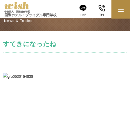
学校からのお知らせ
学校法人 国際総合学園
国際ホテル・ブライダル専門学校
LINE
TEL
News & Topics
すてきになったね