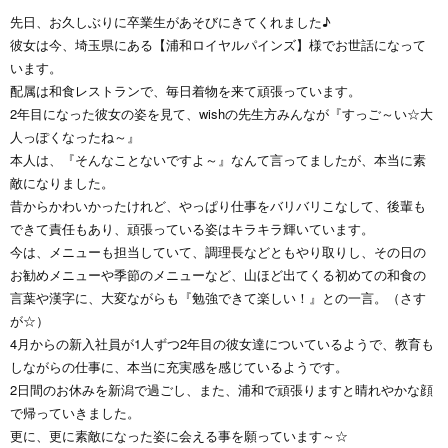
先日、お久しぶりに卒業生があそびにきてくれました♪
彼女は今、埼玉県にある【浦和ロイヤルパインズ】様でお世話になって
います。
配属は和食レストランで、毎日着物を来て頑張っています。
2年目になった彼女の姿を見て、wishの先生方みんなが『すっご～い☆大
人っぽくなったね～』
本人は、『そんなことないですよ～』なんて言ってましたが、本当に素
敵になりました。
昔からかわいかったけれど、やっぱり仕事をバリバリこなして、後輩も
できて責任もあり、頑張っている姿はキラキラ輝いています。
今は、メニューも担当していて、調理長などともやり取りし、その日の
お勧めメニューや季節のメニューなど、山ほど出てくる初めての和食の
言葉や漢字に、大変ながらも『勉強できて楽しい！』との一言。（さす
が☆）
4月からの新入社員が1人ずつ2年目の彼女達についているようで、教育も
しながらの仕事に、本当に充実感を感じているようです。
2日間のお休みを新潟で過ごし、また、浦和で頑張りますと晴れやかな顔
で帰っていきました。
更に、更に素敵になった姿に会える事を願っています～☆