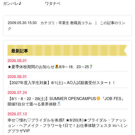
ガンバレ♪ ワタナベ
2009.05.30 15:30 カテゴリ：
卒業生
教職員コラム
|
この記事のリン
ク
最新記事
2026.08.01
★夏季休校期間のお知らせ
8/9～18、23～25
2026.08.01
【2027年度入学生対象】8/1(土)～AO入試願書受付スタート！
2026.07.24
【8/1・8・22・29(土)】SUMMER OPENCAMPUS
『JOB FES』
開催‼自分で選べる業界体験
2026.07.13
幸せ♡憧れ♡ブライダルを体感‼ ★8/20(木)★ブライダル・ファッシ
ョン・ヘアメイク・フラワーを1日で！お仕事体験フェスタ inハミン
グプラザVIP