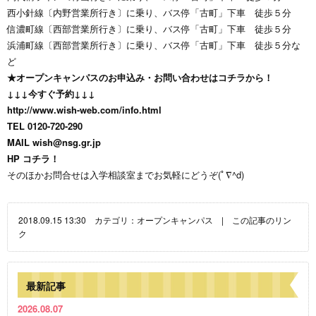
西小針線〔内野営業所行き〕に乗り、バス停「古町」下車 徒歩５分
信濃町線〔西部営業所行き〕に乗り、バス停「古町」下車 徒歩５分
浜浦町線〔西部営業所行き〕に乗り、バス停「古町」下車 徒歩５分な
ど
★オープンキャンパスのお申込み・お問い合わせはコチラから！
↓↓↓今すぐ予約↓↓↓
http://www.wish-web.com/info.html
TEL 0120-720-290
MAIL
wish@nsg.gr.jp
HP
コチラ！
そのほかお問合せは入学相談室までお気軽にどうぞ(ﾟ∇^d)
2018.09.15 13:30 カテゴリ：
オープンキャンパス
|
この記事のリン
ク
最新記事
2026.08.07