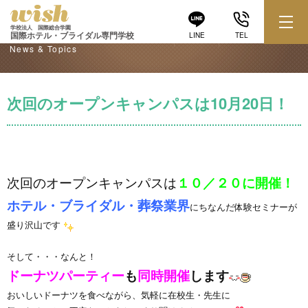
学校からのお知らせ
学校法人 国際総合学園
国際ホテル・ブライダル専門学校
LINE
TEL
News & Topics
次回のオープンキャンパスは10月20日！
次回のオープンキャンパスは
１０／２０に開催！
ホテル・ブライダル・葬祭業界
にちなんだ体験セミナーが
盛り沢山です
そして・・・なんと！
ドーナツパーティー
も
同時開催
します
おいしいドーナツを食べながら、気軽に在校生・先生に