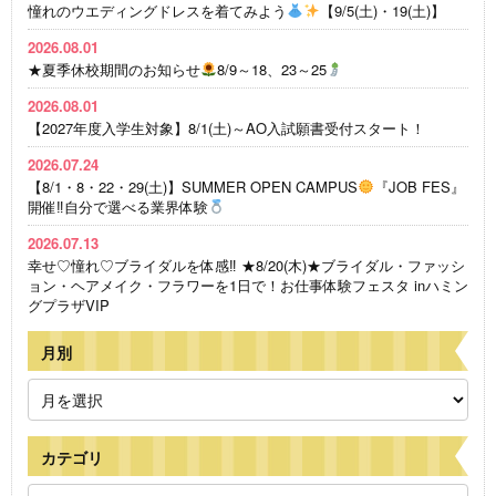
憧れのウエディングドレスを着てみよう
【9/5(土)・19(土)】
2026.08.01
★夏季休校期間のお知らせ
8/9～18、23～25
2026.08.01
【2027年度入学生対象】8/1(土)～AO入試願書受付スタート！
2026.07.24
【8/1・8・22・29(土)】SUMMER OPEN CAMPUS
『JOB FES』
開催‼自分で選べる業界体験
2026.07.13
幸せ♡憧れ♡ブライダルを体感‼ ★8/20(木)★ブライダル・ファッシ
ョン・ヘアメイク・フラワーを1日で！お仕事体験フェスタ inハミン
グプラザVIP
月別
カテゴリ