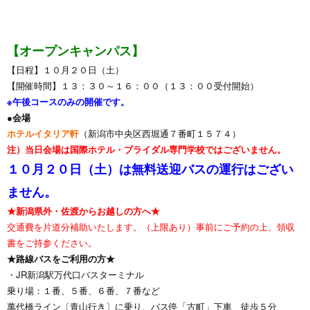
【オープンキャンパス】
【日程】１０月２０日（土）
【開催時間】１３：３０～１６：００（１３：００受付開始）
※午後コースのみの開催です。
●会場
ホテルイタリア軒
（新潟市中央区西堀通７番町１５７４）
注）当日会場は国際ホテル・ブライダル専門学校ではございません。
１０月２０日（土）は無料送迎バスの運行はござい
ません。
★新潟県外・佐渡からお越しの方へ★
交通費を片道分補助いたします。（上限あり）事前にご予約の上、領収
書をご持参ください。
★路線バスをご利用の方★
・JR新潟駅万代口バスターミナル
乗り場：１番、５番、６番、７番など
萬代橋ライン〔青山行き〕に乗り、バス停「古町」下車 徒歩５分