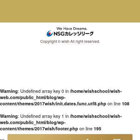
Copyright © wish All right reserved.
Warning
: Undefined array key 0 in
/home/wishschool/wish-
web.com/public_html/blog/wp-
content/themes/2017wish/init.dates.func.utf8.php
on line
108
Warning
: Undefined array key 1 in
/home/wishschool/wish-
web.com/public_html/blog/wp-
content/themes/2017wish/footer.php
on line
195