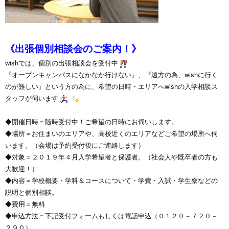
《出張個別相談会のご案内！》
wishでは、個別の出張相談会を受付中
『オープンキャンパスになかなか行けない』、『遠方の為、wishに行く
のが難しい』という方の為に、希望の日時・エリアへwishの入学相談ス
タッフが伺います
◆開催日時＝随時受付中！ご希望の日時にお伺いします。
◆場所＝お住まいのエリアや、高校近くのエリアなどご希望の場所へ伺
います。（会場は予約受付後にご連絡します）
◆対象＝２０１９年４月入学希望者と保護者。（社会人や既卒者の方も
大歓迎！）
◆内容＝学校概要・学科＆コースについて・学費・入試・学生寮などの
説明と個別相談。
◆費用＝無料
◆申込方法＝下記受付フォームもしくは電話申込（０１２０－７２０－
２９０）