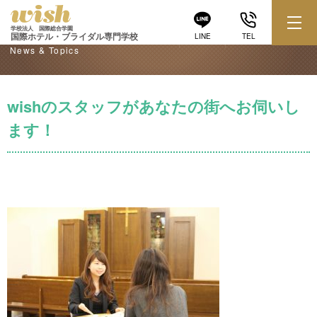
学校からのお知らせ
学校法人 国際総合学園
国際ホテル・ブライダル専門学校
LINE
TEL
News & Topics
wishのスタッフがあなたの街へお伺いし
ます！