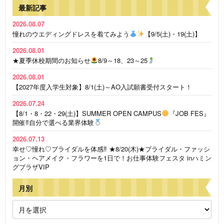
最新記事
2026.08.07
憧れのウエディングドレスを着てみよう
【9/5(土)・19(土)】
2026.08.01
★夏季休校期間のお知らせ
8/9～18、23～25
2026.08.01
【2027年度入学生対象】8/1(土)～AO入試願書受付スタート！
2026.07.24
【8/1・8・22・29(土)】SUMMER OPEN CAMPUS
『JOB FES』
開催‼自分で選べる業界体験
2026.07.13
幸せ♡憧れ♡ブライダルを体感‼ ★8/20(木)★ブライダル・ファッシ
ョン・ヘアメイク・フラワーを1日で！お仕事体験フェスタ inハミン
グプラザVIP
月別