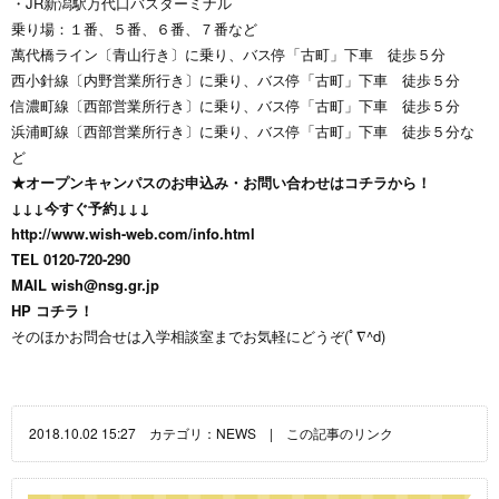
・JR新潟駅万代口バスターミナル
乗り場：１番、５番、６番、７番など
萬代橋ライン〔青山行き〕に乗り、バス停「古町」下車 徒歩５分
西小針線〔内野営業所行き〕に乗り、バス停「古町」下車 徒歩５分
信濃町線〔西部営業所行き〕に乗り、バス停「古町」下車 徒歩５分
浜浦町線〔西部営業所行き〕に乗り、バス停「古町」下車 徒歩５分な
ど
★オープンキャンパスのお申込み・お問い合わせはコチラから！
↓↓↓今すぐ予約↓↓↓
http://www.wish-web.com/info.html
TEL 0120-720-290
MAIL
wish@nsg.gr.jp
HP
コチラ！
そのほかお問合せは入学相談室までお気軽にどうぞ(ﾟ∇^d)
2018.10.02 15:27 カテゴリ：
NEWS
|
この記事のリンク