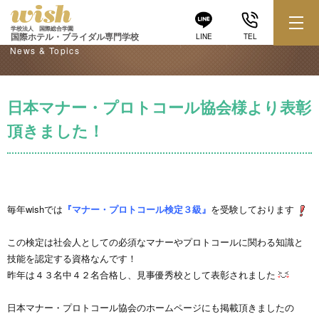
学校からのお知らせ
学校法人 国際総合学園
国際ホテル・ブライダル専門学校
LINE
TEL
News & Topics
日本マナー・プロトコール協会様より表彰
頂きました！
毎年wishでは
『マナー・プロトコール検定３級』
を受験しております
この検定は社会人としての必須なマナーやプロトコールに関わる知識と
技能を認定する資格なんです！
昨年は４３名中４２名合格し、見事優秀校として表彰されました
日本マナー・プロトコール協会のホームページにも掲載頂きましたの