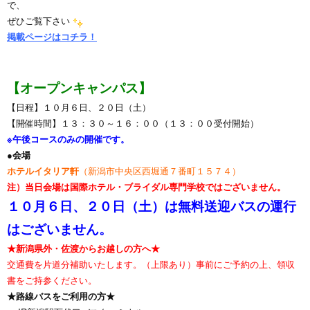
で、
ぜひご覧下さい
掲載ページはコチラ！
【オープンキャンパス】
【日程】１０月６日、２０日（土）
【開催時間】１３：３０～１６：００（１３：００受付開始）
※午後コースのみの開催です。
●会場
ホテルイタリア軒
（新潟市中央区西堀通７番町１５７４）
注）当日会場は国際ホテル・ブライダル専門学校ではございません。
１０月６日、２０日（土）は無料送迎バスの運行
はございません。
★新潟県外・佐渡からお越しの方へ★
交通費を片道分補助いたします。（上限あり）事前にご予約の上、領収
書をご持参ください。
★路線バスをご利用の方★