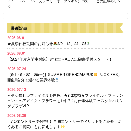
2019.05.27 09:27 カテゴリ：
オープンキャンパス
|
この記事のリン
ク
最新記事
2026.08.01
★夏季休校期間のお知らせ
8/9～18、23～25
2026.08.01
【2027年度入学生対象】8/1(土)～AO入試願書受付スタート！
2026.07.24
【8/1・8・22・29(土)】SUMMER OPENCAMPUS
『JOB FES』
開催‼自分で選べる業界体験
2026.07.13
幸せ♡憧れ♡ブライダルを体感‼ ★8/20(木)★ブライダル・ファッシ
ョン・ヘアメイク・フラワーを1日で！お仕事体験フェスタ inハミン
グプラザVIP
2026.06.30
【AOエントリー受付中!!】早期エントリーのメリットをご紹介！よ
くあるご質問にもお答えします