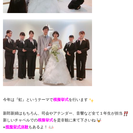
今年は『虹』というテーマで
模擬挙式
を行います
新郎新婦はもちろん、司会やアテンダー、音響など全て１年生が担当
新しいチャペルでの
模擬挙式
を是非観に来て下さいね
※
模擬挙式体験
もあるよ！