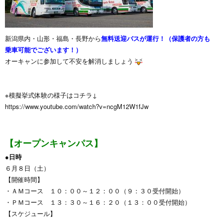
新潟県内・山形・福島・長野から
無料送迎バスが運行！（保護者の方も
乗車可能でございます！）
オーキャンに参加して不安を解消しましょう
※模擬挙式体験の様子はコチラ↓
https://www.youtube.com/watch?v=ncgM12W1fJw
【オープンキャンパス】
●日時
６月８日（土）
【開催時間】
・ＡＭコース １０：００～１２：００（９：３０受付開始）
・ＰＭコース １３：３０～１６：２０（１３：００受付開始）
【スケジュール】