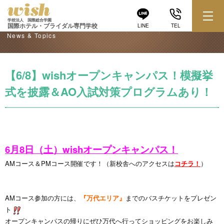
学校からのお知らせ
学校法人 国際総合学園
国際ホテル・ブライダル専門学校
LINE
TEL
News & Topics
【6/8】wishオープンキャンパス！模擬挙
式を披露＆AO入試対策プログラムあり！
6
月8
日（土）wishオープンキャンパス！
AMコース＆PMコース開催です！（新校舎へのアクセスは
コチラ！
）
AMコース参加の方には、
『万代エリア』
までのバスチケットをプレゼン
ト
オープンキャンパスの帰りにぜひ万代へ行ってショッピングをお楽しみ