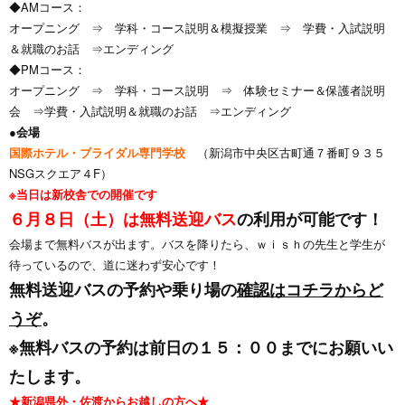
◆AMコース：
オープニング ⇒ 学科・コース説明＆模擬授業 ⇒ 学費・入試説明
＆就職のお話 ⇒エンディング
◆PMコース：
オープニング ⇒ 学科・コース説明 ⇒ 体験セミナー＆保護者説明
会 ⇒学費・入試説明＆就職のお話 ⇒エンディング
●会場
国際ホテル・ブライダル専門学校
（新潟市中央区古町通７番町９３５
NSGスクエア４F）
※当日は新校舎での開催です
６月８日（土）は
無料送迎バス
の利用が可能です！
会場まで無料バスが出ます。バスを降りたら、ｗｉｓｈの先生と学生が
待っているので、道に迷わず安心です！
無料送迎バスの予約や乗り場の
確認はコチラからど
うぞ
。
※無料バスの予約は前日の１５：００までにお願いい
たします。
★新潟県外・佐渡からお越しの方へ★