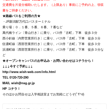
交通費を片道分補助いたします。（上限あり）事前にご予約の上、領収
書をご持参ください。
★路線バスをご利用の方★
・JR新潟駅万代口バスターミナル
乗り場：０．１番、５番、６番、７番など
萬代橋ライン〔青山行き〕に乗り、バス停「古町」下車 徒歩３分
西小針線〔内野営業所行き〕に乗り、バス停「古町」下車 徒歩３分
信濃町線〔西部営業所行き〕に乗り、バス停「古町」下車 徒歩３分
浜浦町線〔西部営業所行き〕に乗り、バス停「古町」下車 徒歩３分な
ど
★オープンキャンパスのお申込み・お問い合わせはコチラから！
↓↓↓今すぐ予約↓↓↓
http://www.wish-web.com/info.html
TEL 0120-720-290
MAIL
wish@nsg.gr.jp
HP
コチラ！
そのほかお問合せは入学相談室までお気軽にどうぞ(ﾟ∇^d)