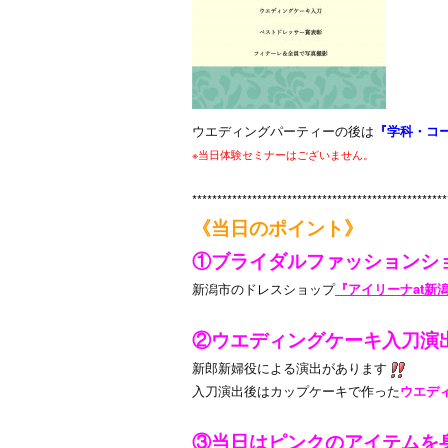
ウエディングパーティーの後は
『学科・コ
※当日体験セミナーはございません。
***************************************************
《当日のポイント》
①ブライダルファッションシ
新潟市のドレスショップ
『アイリーナat新
②ウエディングケーキ入刀演
新郎新婦役による演出があります
入刀演出後はカップケーキで作った
ウエデ
③当日は
ピンクのアイテム
を