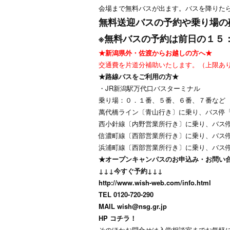
会場まで無料バスが出ます。バスを降りた
無料送迎バスの予約や乗り場の
※無料バスの予約は前日の１５
★新潟県外・佐渡からお越しの方へ★
交通費を片道分補助いたします。（上限あ
★路線バスをご利用の方★
・JR新潟駅万代口バスターミナル
乗り場：０．１番、５番、６番、７番など
萬代橋ライン〔青山行き〕に乗り、バス停
西小針線〔内野営業所行き〕に乗り、バス
信濃町線〔西部営業所行き〕に乗り、バス
浜浦町線〔西部営業所行き〕に乗り、バス
★オープンキャンパスのお申込み・お問い
↓↓↓今すぐ予約↓↓↓
http://www.wish-web.com/info.html
TEL 0120-720-290
MAIL
wish@nsg.gr.jp
HP
コチラ！
そのほかお問合せは入学相談室までお気軽にどう