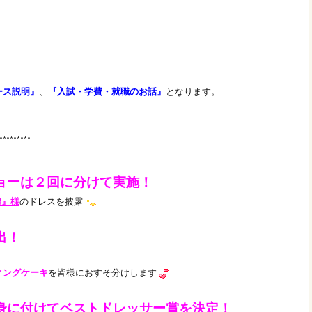
ース説明』
、
『入試・学費・就職のお話』
となります。
*********
ョーは２回に分けて実施！
潟』様
のドレスを披露
出！
ィングケーキ
を皆様におすそ分けします
身に付けてベストドレッサー賞を決定！