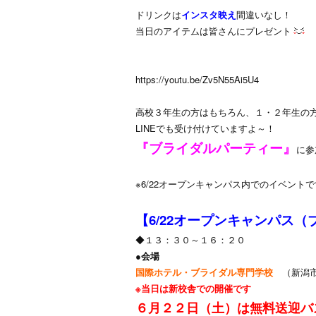
ドリンクは
インスタ映え
間違いなし！
当日のアイテムは皆さんにプレゼント
https://youtu.be/Zv5N55Ai5U4
高校３年生の方はもちろん、１・２年生の
LINEでも受け付けていますよ～！
『ブライダルパーティー』
に参
※6/22オープンキャンパス内でのイベント
【6/22オープンキャンパス
◆１３：３０～１６：２０
●会場
国際ホテル・ブライダル専門学校
（新潟
※当日は新校舎での開催です
６月２２日（土）は
無料送迎バ