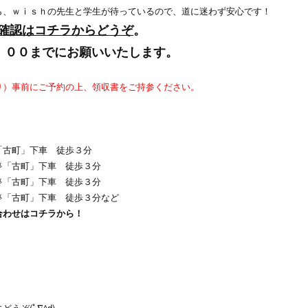
ら、ｗｉｓｈの先生と学生が待っているので、道に迷わず安心です！
確認はコチラからどうぞ
。
：００までにお願いいたします。
り）事前にご予約の上、領収書をご持参ください。
「古町」下車 徒歩３分
停「古町」下車 徒歩３分
停「古町」下車 徒歩３分
停「古町」下車 徒歩３分など
合わせはコチラから！
ぞ(ﾟ∇^d)