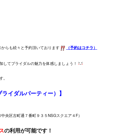
方からも続々と予約頂いております
（予約はコチラ）
加してブライダルの魅力を体感しましょう！
です。
（ブライダルパーティー）】
市中央区古町通７番町９３５NSGスクエア４F）
ス
の利用が可能です！