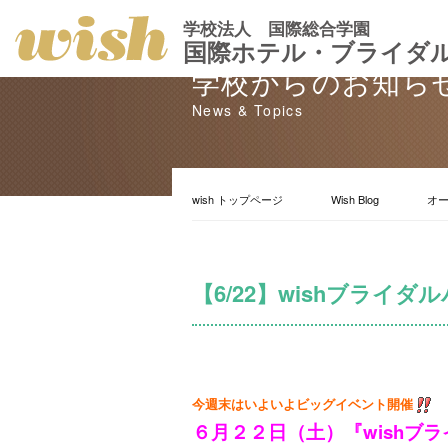
学校法人 国際総合学園
国際ホテル・ブライダ
学校からのお知ら
News & Topics
wish トップページ
Wish Blog
オ
【6/22】wishブライ
今週末はいよいよビッグイベント開催
６月２２日（土）
『wishブ