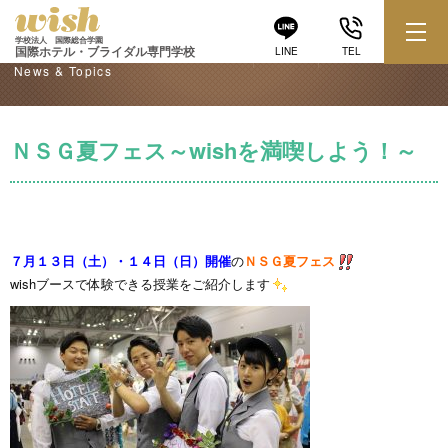
学校からのお知らせ
学校法人 国際総合学園
国際ホテル・ブライダル専門学校
LINE
TEL
News & Topics
ＮＳＧ夏フェス～wishを満喫しよう！～
７月１３日（土）・１４日（日）開催
の
ＮＳＧ夏フェス
wishブースで体験できる授業をご紹介します