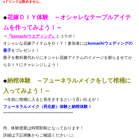
※ドリンクは飲めません。
花嫁ＤＩＹ体験 ～オシャレなテーブルアイテ
◆
ムを作ってみよう！～
⇒
『komachiウエディング』
とコラボ！
オシャレな花嫁アイテムをＤＩＹ！参加者には
komachiウェディングの
冊子
をプレゼント！
冊子を教科書代わりにオシャレ花嫁アイテムのイメージを膨らませてか
らＤＩＹにチャレンジしよう！
納棺体験 ～フューネラルメイクをして棺桶に
◆
入ってみよう！～
⇒生前に棺桶に入ると長生きするという言い伝えが！
フューネラルメイク（死化粧）体験と納棺体験！
*********************************************
尚、体験授業は時間割制となっております！
詳細は下記画像からご確認ください