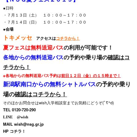
●日時
・７月１３日（土） １０：００～１７：００
・７月１４日（日） １０：００～１７：００
●会場
トキメッセ
アクセスは
コチラから！
夏フェスは
無料送迎バス
の利用が可能です！
各地からの無料送迎バス
の予約や乗り場の
確認はコ
チラから
！
※各地からの無料送迎バス予約は
前日１２日（金）の１５時まで！
新潟駅南口からの無料シャトルバス
の予約や乗り
場の
確認はコチラから！
そのほかお問合せはwish入学相談室までお気軽にどうぞ(ﾟ∇^d)
TEL 0120-720-290
LINE @wish
MAIL
wish@nsg.gr.jp
HP
コチラ！