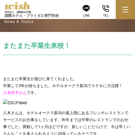
学校からのお知らせ
学校法人 国際総合学園
国際ホテル・ブライダル専門学校
LINE
TEL
News & Topics
またまた卒業生来校！
またまた卒業生が遊びに来てくれました。
卒業して3年が経ちました。ホテルオークラ新潟でステキに大活躍！
八木尚子さん
です。
八木さんは、ホテルオークラ新潟の最上階にあるフレンチレストランで
サービスのお仕事をしています。昨年までは中華のレストランでのお仕
事でした。異動して1ヶ月ほどですが、新しいことだらけで、今は早くい
ろんなことを覚えられるように頑張っているそうです。