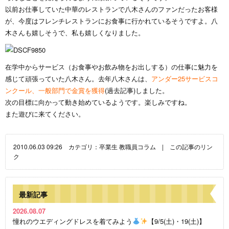
以前お仕事していた中華のレストランで八木さんのファンだったお客様
が、今度はフレンチレストランにお食事に行かれているそうですよ。八
木さんも嬉しそうで、私も嬉しくなりました。
在学中からサービス（お食事やお飲み物をお出しする）の仕事に魅力を
感じて頑張っていた八木さん。去年八木さんは、
アンダー25サービスコ
ンクール、一般部門で金賞を獲得
(過去記事)
しました。
次の目標に向かって動き始めているようです。楽しみですね。
また遊びに来てください。
2010.06.03 09:26 カテゴリ：
卒業生
教職員コラム
|
この記事のリン
ク
最新記事
2026.08.07
憧れのウエディングドレスを着てみよう
【9/5(土)・19(土)】