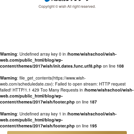
Copyright © wish All right reserved.
Warning
: Undefined array key 0 in
/home/wishschool/wish-
web.com/public_html/blog/wp-
content/themes/2017wish/init.dates.func.utf8.php
on line
108
Warning
: file_get_contents(https://www.wish-
web.com/scheduledate.csv): Failed to open stream: HTTP request
failed! HTTP/1.1 429 Too Many Requests in
/home/wishschool/wish-
web.com/public_html/blog/wp-
content/themes/2017wish/footer.php
on line
187
Warning
: Undefined array key 1 in
/home/wishschool/wish-
web.com/public_html/blog/wp-
content/themes/2017wish/footer.php
on line
195