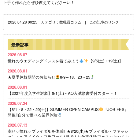
上手く作れたらぜひ教えてくださーい！
2020.04.28 00:25 カテゴリ：
教職員コラム
|
この記事のリンク
最新記事
2026.08.07
憧れのウエディングドレスを着てみよう
【9/5(土)・19(土)】
2026.08.01
★夏季休校期間のお知らせ
8/9～18、23～25
2026.08.01
【2027年度入学生対象】8/1(土)～AO入試願書受付スタート！
2026.07.24
【8/1・8・22・29(土)】SUMMER OPEN CAMPUS
『JOB FES』
開催‼自分で選べる業界体験
2026.07.13
幸せ♡憧れ♡ブライダルを体感‼ ★8/20(木)★ブライダル・ファッシ
ョン・ヘアメイク・フラワーを1日で！お仕事体験フェスタ inハミン