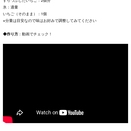
すりつぶしたいちご：2個分
氷：適量
いちご（そのまま）：1個
※分量は目安なので味はお好みで調整してみてください
◆作り方
：動画でチェック！