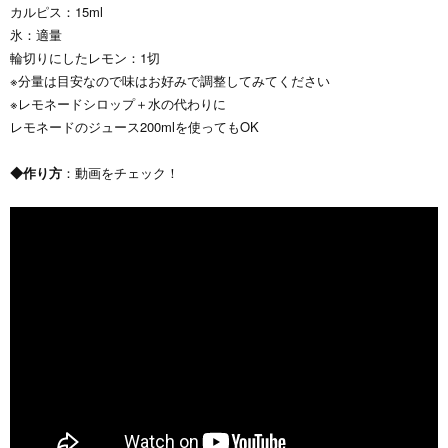
カルピス：15ml
氷：適量
輪切りにしたレモン：1切
※分量は目安なので味はお好みで調整してみてください
※レモネードシロップ＋水の代わりに
レモネードのジュース200mlを使ってもOK
◆作り方
：動画をチェック！