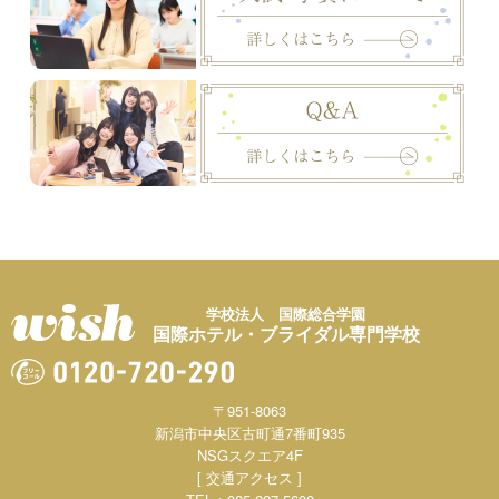
学校法人 国際総合学園
国際ホテル・ブライダル専門学校
〒951-8063
新潟市中央区古町通7番町935
NSGスクエア4F
[ 交通アクセス ]