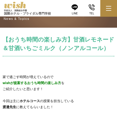
学校からのお知らせ
学校法人 国際総合学園
国際ホテル・ブライダル専門学校
LINE
TEL
News & Topics
【おうち時間の楽しみ方】甘酒レモネード
＆甘酒いちごミルク（ノンアルコール）
家で過ごす時間が増えているので
wishが提案するおうち時間の楽しみ方
を
ご紹介したいと思います！
今回は主に
ホテルコース
の授業を担当している
渡邉先生
に教えてもらいました！