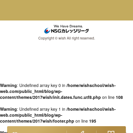
Copyright © wish All right reserved.
Warning
: Undefined array key 0 in
/home/wishschool/wish-
web.com/public_html/blog/wp-
content/themes/2017wish/init.dates.func.utf8.php
on line
108
Warning
: Undefined array key 1 in
/home/wishschool/wish-
web.com/public_html/blog/wp-
content/themes/2017wish/footer.php
on line
195
Warning
: Undefined variable $ocdates in
/home/wishschool/wish-