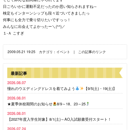
日ごろいかに運動不足だったのか思い知らされますね～
検定もインターンシップも段々近づいてきましたっ
何事にも全力で乗り切りたいですっっ！
みんなに出会えてよかったー＼(^^)／
１-Ａ こすぎ
2009.05.21 19:25 カテゴリ：
イベント
|
この記事のリンク
最新記事
2026.08.07
憧れのウエディングドレスを着てみよう
【9/5(土)・19(土)】
2026.08.01
★夏季休校期間のお知らせ
8/9～18、23～25
2026.08.01
【2027年度入学生対象】8/1(土)～AO入試願書受付スタート！
2026.07.24