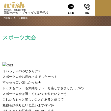
学校からのお知らせ
学校法人 国際総合学園
国際ホテル・ブライダル専門学校
LINE
TEL
News & Topics
スポーツ大会
ういっしゅのみなさん(^^)
スポーツ大会お疲れさまでしたーっ！
すっっっごい楽しかった★
ドッヂもバレーも大縄もリレーも楽しすぎましたっ(^o^)/
スポーツ大会は週１ぐらいでやりたいよーう
これからもっと楽しいことがあると信じて
勉強も頑張りたいと思いますo(^-^)o
そしてみんな筋肉痛にやられてます