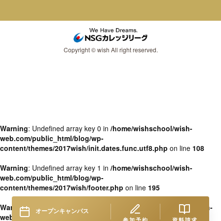
Copyright © wish All right reserved.
Warning
: Undefined array key 0 in
/home/wishschool/wish-
web.com/public_html/blog/wp-
content/themes/2017wish/init.dates.func.utf8.php
on line
108
Warning
: Undefined array key 1 in
/home/wishschool/wish-
web.com/public_html/blog/wp-
content/themes/2017wish/footer.php
on line
195
Warning
: Undefined variable $ocdates in
/home/wishschool/wish-
オープンキャンパス
web.com/public_html/blog/wp-
参加予約
資料請求