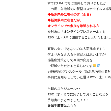
すでにLINEでもご連絡しておりましたが
この度、各地域での新型コロナウイルス感
◆新潟県外に在住の方（全員）
◆新潟県内に在住だが、
オンラインでの参加を希望される方
を対象に「
オンラインプレスクール
」を
12/5（土）AMに開催することといたしまし
直接お会いできないのは大変残念ですし
何よりみなさんも不安だとは思いますが
感染症対策として今回の変更を
ご理解いただけると嬉しいです
※登校型のプレスクール（新潟県内在住者対
事前にお知らせしていた通り12/5（土）P
当日のスケジュールや
12/2（水）までに完了しておくことなどを
手順書にまとめました！！！
参加手順書はこちら