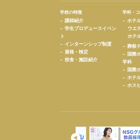
学校の特徴
学科・
講師紹介
ホテ
学生プロデュースイベン
ウエ
ト
ホテ
インターンシップ制度
葬祭
資格・検定
国際
校舎・施設紹介
学科
国際
ホテ
ホス