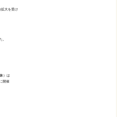
染拡大を受け
た。
象）は
Mに開催