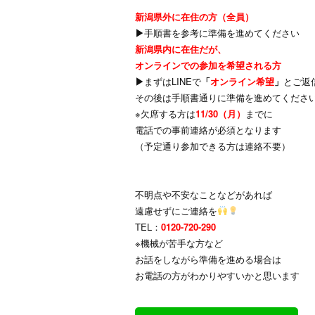
新潟県外に在住の方（全員）
▶
手順書を参考に準備を進めてください
新潟県内に在住だが、
オンラインでの参加を希望される方
▶
まずはLINEで
「
オンライン希望
」
とご返
その後は手順書通りに準備を進めてくださ
※欠席する方は
11/30（月）
までに
電話での事前連絡が必須となります
（予定通り参加できる方は連絡不要）
不明点や不安なことなどがあれば
遠慮せずにご連絡を
TEL：
0120-720-290
※機械が苦手な方など
お話をしながら準備を進める場合は
お電話の方がわかりやすいかと思います