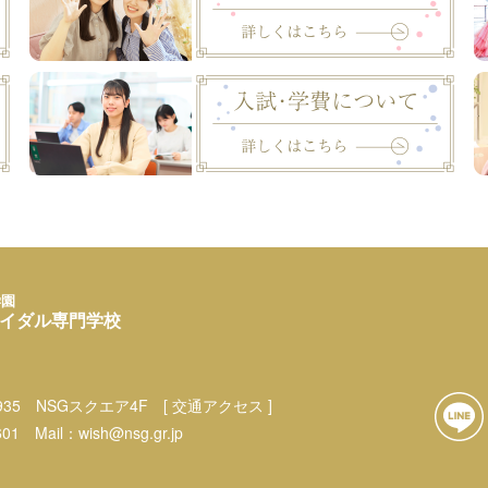
学園
イダル専門学校
35
NSGスクエア4F
[ 交通アクセス ]
601
Mail：
wish@nsg.gr.jp