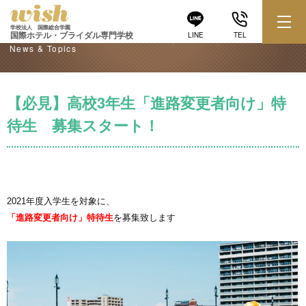
学校からのお知らせ
学校法人 国際総合学園
国際ホテル・ブライダル専門学校
LINE
TEL
News & Topics
【必見】高校3年生「進路変更者向け」特
待生 募集スタート！
2021年度入学生を対象に、
「進路変更者向け」特待生
を募集致します