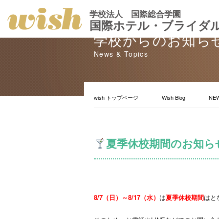
学校法人 国際総合学園
国際ホテル・ブライダ
学校からのお知ら
News & Topics
wish トップページ
Wish Blog
NE
夏季休校期間のお知ら
8/7（日）～8/17（水）
は
夏季
休校期間
はと