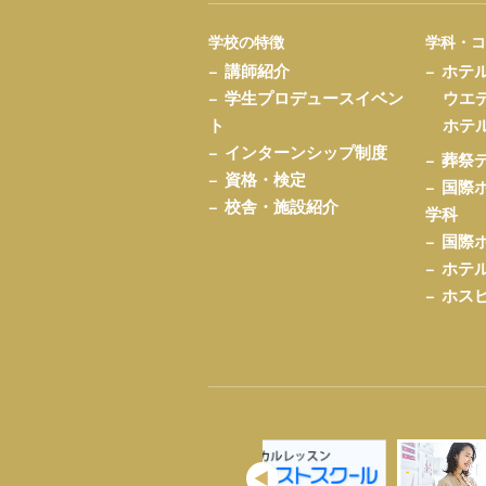
学校の特徴
学科・
講師紹介
ホテ
学生プロデュースイベン
ウエ
ト
ホテ
インターンシップ制度
葬祭
資格・検定
国際
校舎・施設紹介
学科
国際
ホテ
ホス