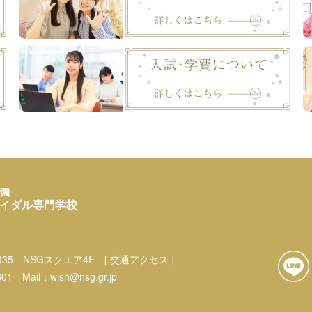
学園
イダル専門学校
35
NSGスクエア4F
[ 交通アクセス ]
601
Mail：
wish@nsg.gr.jp