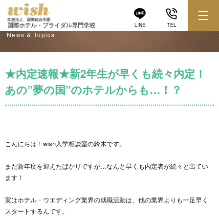
学校からのお知らせ
学校法人 国際総合学園
国際ホテル・ブライダル専門学校
LINE
TEL
News & Topics
★内定速報★新2年生が早くも続々内定！
あの”夢の国”のホテルからも…！？
こんにちは！wish入学相談室の鈴木です。
まだ新年度を迎えたばかりですが…なんと早くも内定者が続々と出てい
ます！
実はホテル・ウエディング業界の就職活動は、他の業界よりも一足早く
スタートするんです。