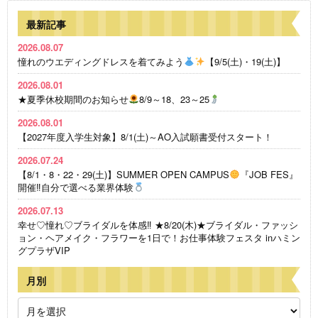
最新記事
2026.08.07
憧れのウエディングドレスを着てみよう
【9/5(土)・19(土)】
2026.08.01
★夏季休校期間のお知らせ
8/9～18、23～25
2026.08.01
【2027年度入学生対象】8/1(土)～AO入試願書受付スタート！
2026.07.24
【8/1・8・22・29(土)】SUMMER OPEN CAMPUS
『JOB FES』
開催‼自分で選べる業界体験
2026.07.13
幸せ♡憧れ♡ブライダルを体感‼ ★8/20(木)★ブライダル・ファッシ
ョン・ヘアメイク・フラワーを1日で！お仕事体験フェスタ inハミン
グプラザVIP
月別