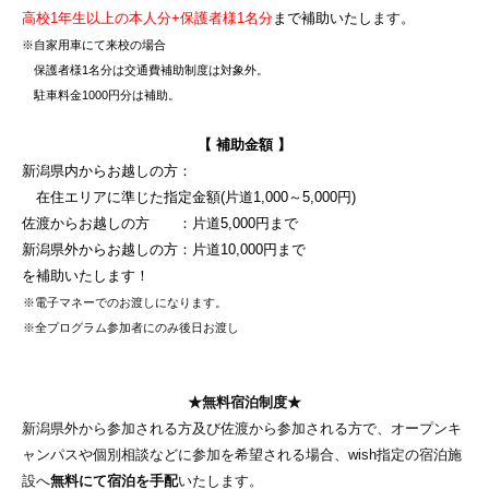
高校1年生以上の本人分+保護者様1名分
まで補助いたし
ます。
※自家用車にて来校の場合
保護者様1名分は交通費補助制度は対象外。
駐車料金1000円分は補助。
【 補助金額 】
新潟県内からお越しの方：
在住エリアに準じた指定金額
(片道1,000～5,000円)
佐渡からお越しの方 ：片道5,000円まで
新潟県外からお越しの方：片道10,000円まで
を補助いたします！
※電子マネーでのお渡しになります。
※
全プログラム参加者にのみ後日お渡し
★無料宿泊制度★
新潟県外から参加される方及び佐渡から参加される方で、オープンキ
ャンパスや個別相談などに参加を希望される場合、wish指定の宿泊施
設へ
無料にて宿泊を手配
いたします。