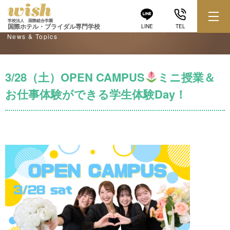
学校からのお知らせ
学校法人 国際総合学園
国際ホテル・ブライダル専門学校
LINE
TEL
News & Topics
3/28（土）OPEN CAMPUS
ミニ授業＆
お仕事体験ができる学生体験Day！