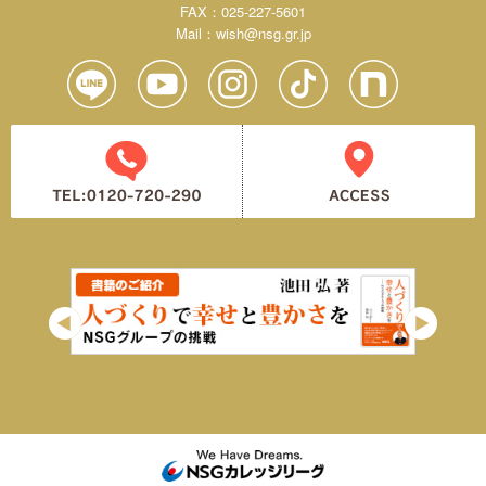
FAX：025-227-5601
Mail：
wish@nsg.gr.jp