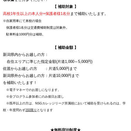
【 補助対象 】
高校1年生以上の本人分+保護者様1名分
まで補助いたし
ます。
※自家用車にて来校の場合
保護者様1名分は交通費補助制度は対象外。
駐車料金1000円分は補助。
【 補助金額 】
新潟県内からお越しの方：
在住エリアに準じた指定金額
(片道1,000～5,000円)
佐渡からお越しの方 ：片道5,000円まで
新潟県外からお越しの方：片道10,000円まで
を補助いたします！
※電子マネーでのお渡しになります。
※
全プログラム参加者にのみ後日お渡し
※既卒以上の方は、NSGカレッジリーグ所属校において補助を受けられるのは、学
校・年度問わず
2回限り
となります
★無料宿泊制度★