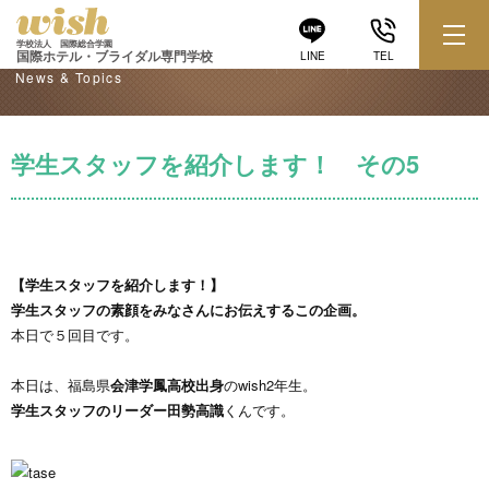
学校からのお知らせ
学校法人 国際総合学園
国際ホテル・ブライダル専門学校
LINE
TEL
News & Topics
学生スタッフを紹介します！ その5
【学生スタッフを紹介します！】
学生スタッフの素顔をみなさんにお伝えするこの企画。
本日で５回目です。
本日は、福島県
会津学鳳高校出身
のwish2年生。
学生スタッフのリーダー田勢高識
くんです。