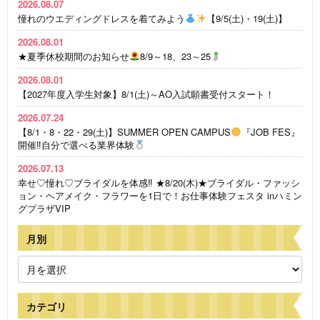
2026.08.07
憧れのウエディングドレスを着てみよう
【9/5(土)・19(土)】
2026.08.01
★夏季休校期間のお知らせ
8/9～18、23～25
2026.08.01
【2027年度入学生対象】8/1(土)～AO入試願書受付スタート！
2026.07.24
【8/1・8・22・29(土)】SUMMER OPEN CAMPUS
『JOB FES』
開催‼自分で選べる業界体験
2026.07.13
幸せ♡憧れ♡ブライダルを体感‼ ★8/20(木)★ブライダル・ファッシ
ョン・ヘアメイク・フラワーを1日で！お仕事体験フェスタ inハミン
グプラザVIP
月別
カテゴリ