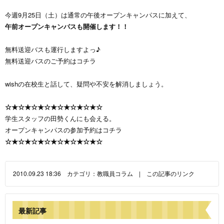
今週9月25日（土）は通常の午後オープンキャンパスに加えて、
午前オープンキャンパスも開催します！！
無料送迎バスも運行しますよっ
♪
無料送迎バスのご予約は
コチラ
wishの在校生と話して、疑問や不安を解消しましょう。
☆
★
☆
★
☆
★
☆
★
☆
★
☆
★
☆
★
☆
学生スタッフの田勢くんにも会える。
オープンキャンパスの参加予約は
コチラ
☆
★
☆
★
☆
★
☆
★
☆
★
☆
★
☆
★
☆
2010.09.23 18:36 カテゴリ：
教職員コラム
|
この記事のリンク
最新記事