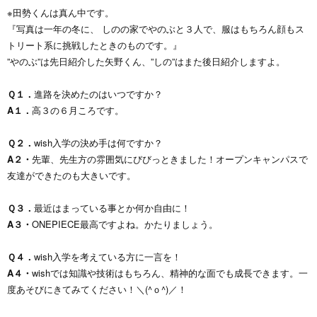
※田勢くんは真ん中です。
『写真は一年の冬に、 しのの家でやのぶと３人で、服はもちろん顔もス
トリート系に挑戦したときのものです。』
”やのぶ”は先日紹介した矢野くん、”しの”はまた後日紹介しますよ。
Ｑ１．
進路を決めたのはいつですか？
A１．
高３の６月ころです。
Ｑ２．
wish入学の決め手は何ですか？
A２・
先輩、先生方の雰囲気にびびっときました！オープンキャンパスで
友達ができたのも大きいです。
Ｑ３．
最近はまっている事とか何か自由に！
A３・
ONEPIECE最高ですよね。かたりましょう。
Ｑ４．
wish入学を考えている方に一言を！
A４・
wishでは知識や技術はもちろん、精神的な面でも成長できます。一
度あそびにきてみてください！＼(^ｏ^)／！