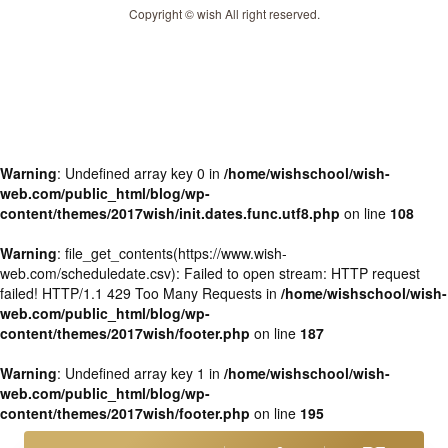
Copyright © wish All right reserved.
Warning
: Undefined array key 0 in
/home/wishschool/wish-
web.com/public_html/blog/wp-
content/themes/2017wish/init.dates.func.utf8.php
on line
108
Warning
: file_get_contents(https://www.wish-
web.com/scheduledate.csv): Failed to open stream: HTTP request
failed! HTTP/1.1 429 Too Many Requests in
/home/wishschool/wish-
web.com/public_html/blog/wp-
content/themes/2017wish/footer.php
on line
187
Warning
: Undefined array key 1 in
/home/wishschool/wish-
web.com/public_html/blog/wp-
content/themes/2017wish/footer.php
on line
195