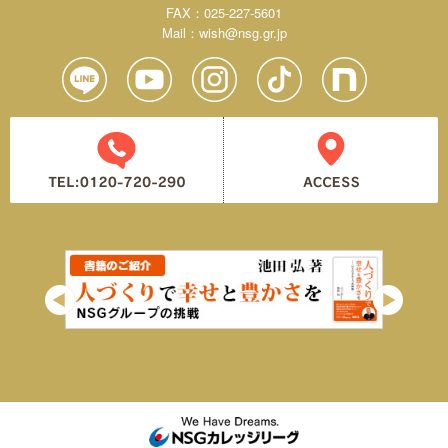
FAX：025-227-5601
Mail：
wish@nsg.gr.jp