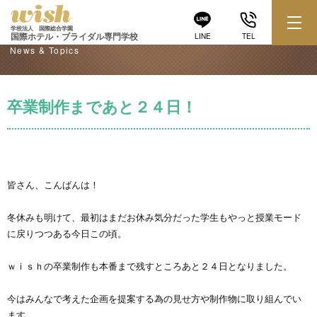
学校からのお知らせ
学校法人 国際総合学園
国際ホテル・ブライダル専門学校
LINE
TEL
News & Topics
卒業制作まであと２４日！
皆さん、こんばんは！
冬休みも明けて、最初はまだお休み気分だった学生もやっと授業モード
に戻りつつある今日この頃。
ｗｉｓｈの卒業制作も本番まで残すところあと２４日となりました。
今はみんなで考えた企画を提案する為の見せ方や制作物に取り組んでい
ます。