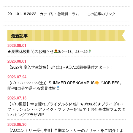
2011.01.18 20:22 カテゴリ：
教職員コラム
|
この記事のリンク
最新記事
2026.08.01
★夏季休校期間のお知らせ
8/9～18、23～25
2026.08.01
【2027年度入学生対象】8/1(土)～AO入試願書受付スタート！
2026.07.24
【8/1・8・22・29(土)】SUMMER OPENCAMPUS
『JOB FES』
開催‼自分で選べる業界体験
2026.07.13
【7/13更新】幸せ憧れブライダルを体感‼ ★8/20(木)★ブライダル・
ファッション・ヘアメイク・フラワーを1日で！お仕事体験フェスタ
inハミングプラザVIP
2026.06.30
【AOエントリー受付中!!】早期エントリーのメリットをご紹介！よ