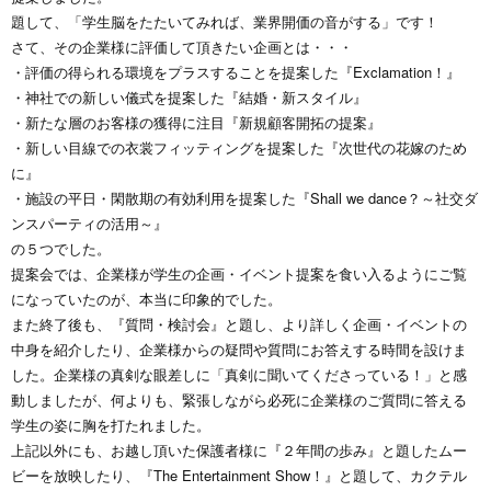
題して、「学生脳をたたいてみれば、業界開価の音がする」です！
さて、その企業様に評価して頂きたい企画とは・・・
・評価の得られる環境をプラスすることを提案した『Exclamation！』
・神社での新しい儀式を提案した『結婚・新スタイル』
・新たな層のお客様の獲得に注目『新規顧客開拓の提案』
・新しい目線での衣裳フィッティングを提案した『次世代の花嫁のため
に』
・施設の平日・閑散期の有効利用を提案した『Shall we dance？～社交ダ
ンスパーティの活用～』
の５つでした。
提案会では、企業様が学生の企画・イベント提案を食い入るようにご覧
になっていたのが、本当に印象的でした。
また終了後も、『質問・検討会』と題し、より詳しく企画・イベントの
中身を紹介したり、企業様からの疑問や質問にお答えする時間を設けま
した。企業様の真剣な眼差しに「真剣に聞いてくださっている！」と感
動しましたが、何よりも、緊張しながら必死に企業様のご質問に答える
学生の姿に胸を打たれました。
上記以外にも、お越し頂いた保護者様に『２年間の歩み』と題したムー
ビーを放映したり、『The Entertainment Show！』と題して、カクテル