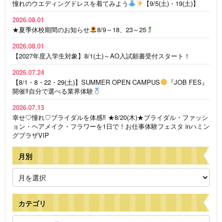
憧れのウエディングドレスを着てみよう
【9/5(土)・19(土)】
2026.08.01
★夏季休校期間のお知らせ
8/9～18、23～25
2026.08.01
【2027年度入学生対象】8/1(土)～AO入試願書受付スタート！
2026.07.24
【8/1・8・22・29(土)】SUMMER OPEN CAMPUS
『JOB FES』
開催‼自分で選べる業界体験
2026.07.13
幸せ♡憧れ♡ブライダルを体感‼ ★8/20(木)★ブライダル・ファッシ
ョン・ヘアメイク・フラワーを1日で！お仕事体験フェスタ inハミン
グプラザVIP
月別
カテゴリ