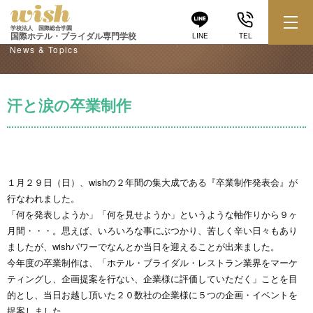
学校からのお知らせ
学校法人 国際総合学園
国際ホテル・ブライダル専門学校
LINE
TEL
News & Topics
汗と涙の卒業制作
１月２９日（日）、wishの２年間の集大成である『卒業制作発表会』が
行なわれました。
「何を発表しようか」「何を見せようか」というような軸作りから９ヶ
月間・・・。思えば、いろいろな事にぶつかり、苦しく辛い日々もあり
ましたが、wishパワーでなんとか当日を迎えることが出来ました。
今年度の卒業制作は、「ホテル・ブライダル・レストラン業界をマーケ
ティングし、企画提案を行ない、企業様に評価していただく」ことを目
的とし、当日お越し頂いた２０数社の企業様に５つの企画・イベントを
提案しました。