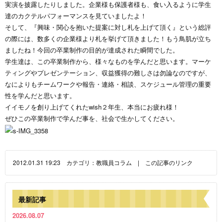
実演を披露したりしました。企業様も保護者様も、食い入るように学生
達のカクテルパフォーマンスを見ていましたよ！
そして、『興味・関心を抱いた提案に対し札を上げて頂く』という総評
の際には、数多くの企業様より札を挙げて頂きました！もう鳥肌が立ち
ましたね！今回の卒業制作の目的が達成された瞬間でした。
学生達は、この卒業制作から、様々なものを学んだと思います。マーケ
ティングやプレゼンテーション、収益獲得の難しさは勿論なのですが、
なによりもチームワークや報告・連絡・相談、スケジュール管理の重要
性を学んだと思います。
イイモノを創り上げてくれたwish２年生、本当にお疲れ様！
ぜひこの卒業制作で学んだ事を、社会で生かしてください。
2012.01.31 19:23 カテゴリ：
教職員コラム
|
この記事のリンク
最新記事
2026.08.07