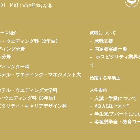
601
Mail：
wish@nsg.gr.jp
コース紹介
就職について
ル・ウエディング科【2年生】
就職支援
ディング分野
内定者実績一覧
ル分野
ホスピタリティ業界
う
ディレクター科
ホテル・ウエディング・マネジメント大
活躍する卒業生
ホテル・ウエディング大学科
入学案内
ル･ウエディング科【3年生】
入試・学費について
ピタリティ・キャリアデザイン科
AO入試について
学生寮/アパートにつ
各種奨学金・教育ロ