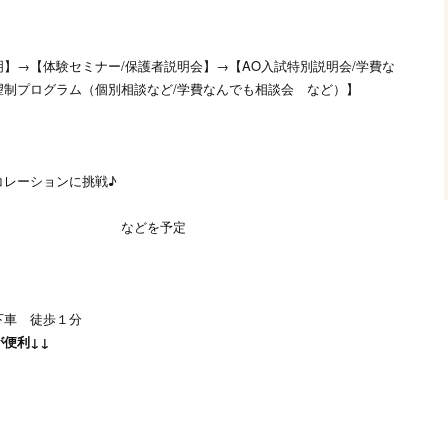
】→【体験セミナー/保護者説明会】→【AO入試特別説明会/学費な
望制プログラム（個別相談など/学費なんでも相談会 など）】
コレーションに挑戦♪
を予定
下車 徒歩１分
便利↓↓