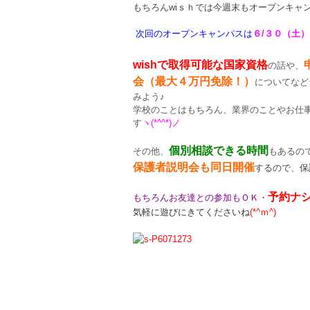
もちろんwiｓｈでは今週末もオープンキャ
次回のオープンキャンパスは
６
/３０（
土
）
wishで取得可能な国家資格
の話や、
会（最大４万円免除！）
についてなど
みよう♪
学校のことはもちろん、業界のことやお仕
す
ヽ(*^^*)ノ
個別相談できる時間
その他、
もあるの
保護者説明会も同日開催
するので、保
予約ナ
もちろんお友達との参加もＯＫ
・
気軽に遊びにきてくださいね
(*^ｍ^)