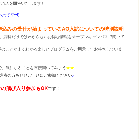
ンパスを開催いたします♪
で
す
(ﾟ∇^d)
申込みの受付が始まっているAO入試についての特別説明
、資料だけではわからないお得な情報をオープンキャンパスで聞いて
事のことがよくわかる楽しいプログラムをご用意してお待ちしていま
で、気になることを直接聞いてみよう
★★
護者の方もぜひご一緒にご参加ください
♪
シの飛び入り参加もOK
です！