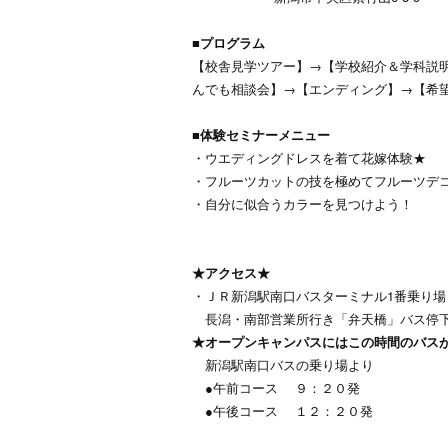
■プログラム
【校舎見学ツアー】→【学校紹介＆学科説明
んでも相談会】→【エンディング】→【希
■体験セミナーメニュー
・ウエディングドレスを着て花嫁体験★
・フルーツカットの技を極めてフルーツデ
・自分に似合うカラーを見つけよう！
など
★アクセス★
・ＪＲ新潟駅南口バスターミナル1番乗り場
長潟・南部営業所行き「弁天橋」バス停
★オープンキャンパスにはこの時間のバスが
新潟駅南口バスの乗り場より
●午前コース ９：２０発
●午後コース １２：２０発