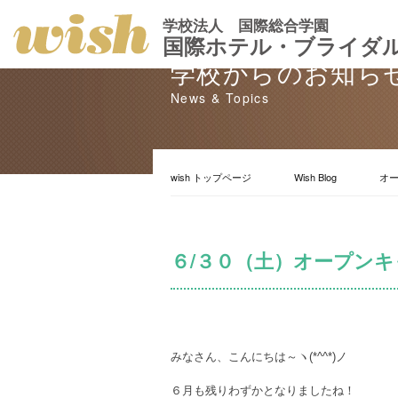
学校法人 国際総合学園
国際ホテル・ブライダ
学校からのお知ら
News & Topics
wish トップページ
Wish Blog
オ
６/３０（土）オープン
みなさん、こんにちは～ヽ(*^^*)ノ
６月も残りわずかとなりましたね！