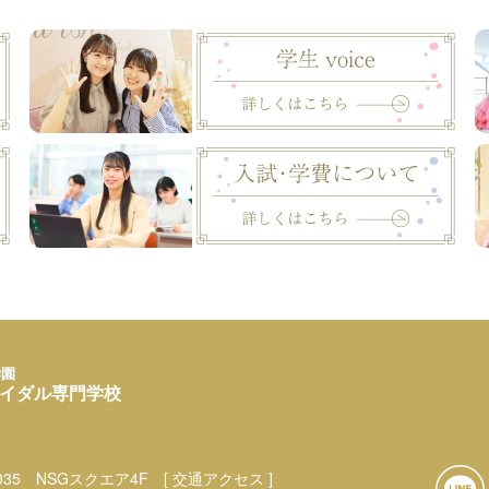
学園
イダル専門学校
35
NSGスクエア4F
[ 交通アクセス ]