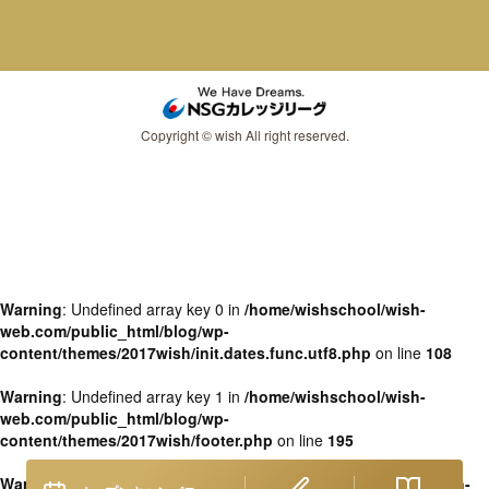
Copyright © wish All right reserved.
Warning
: Undefined array key 0 in
/home/wishschool/wish-
web.com/public_html/blog/wp-
content/themes/2017wish/init.dates.func.utf8.php
on line
108
Warning
: Undefined array key 1 in
/home/wishschool/wish-
web.com/public_html/blog/wp-
content/themes/2017wish/footer.php
on line
195
Warning
: Undefined variable $ocdates in
/home/wishschool/wish-