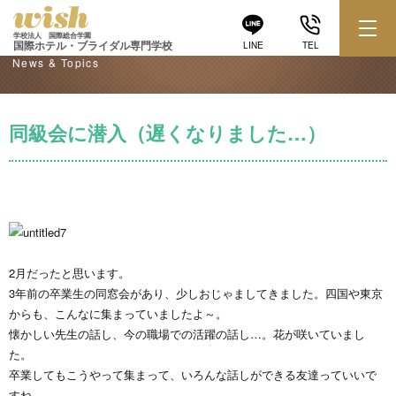
学校からのお知らせ
学校法人 国際総合学園
国際ホテル・ブライダル専門学校
LINE
TEL
News & Topics
同級会に潜入（遅くなりました…）
2月だったと思います。
3年前の卒業生の同窓会があり、少しおじゃましてきました。四国や東京
からも、こんなに集まっていましたよ～。
懐かしい先生の話し、今の職場での活躍の話し…。花が咲いていまし
た。
卒業してもこうやって集まって、いろんな話しができる友達っていいで
すね。