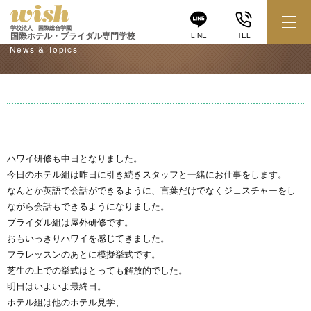
学校からのお知らせ
学校法人 国際総合学園
国際ホテル・ブライダル専門学校
LINE
TEL
News & Topics
ハワイ研修も中日となりました。
今日のホテル組は昨日に引き続きスタッフと一緒にお仕事をします。
なんとか英語で会話ができるように、言葉だけでなくジェスチャーをし
ながら会話もできるようになりました。
ブライダル組は屋外研修です。
おもいっきりハワイを感じてきました。
フラレッスンのあとに模擬挙式です。
芝生の上での挙式はとっても解放的でした。
明日はいよいよ最終日。
ホテル組は他のホテル見学、