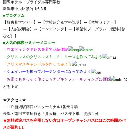
国際ホテル・ブライダル専門学校
新潟市中央区紫竹山6-3-5
■プログラム
【校舎見学ツアー】→【学校紹介＆学科説明】→【体験セミナー】
→【入試説明会】→【エンディング】→【希望制プログラム（個別相談
など）】
■人気の体験セミナーメニュー
・ウエディングドレスを着て花嫁体験
・クリスマスのクリスマスミニミニリースを作ってみよう
・クリスマスキャンドルを作ってみよう
・シェイカーを振ってバーテンダーになってみよう
・お家でもさっそく使える☆ナプキンフォールディングに挑戦
な
どを予定
★アクセス★
・ＪＲ新潟駅南口バスターミナル1番乗り場
長潟・南部営業所行き「弁天橋」バス停下車 徒歩１分
★無料送迎バスを利用しない方はオープンキャンパスにはこの時間のバ
スが便利↓↓