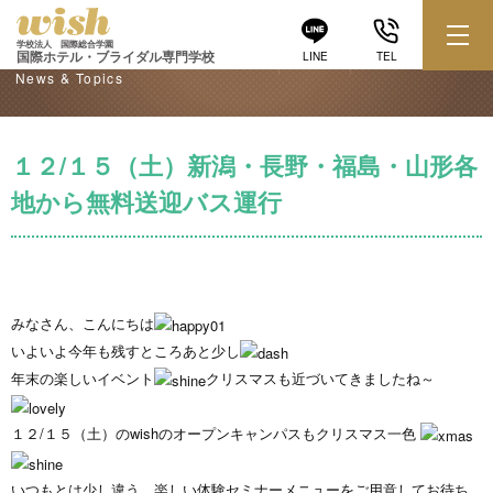
学校からのお知らせ
学校法人 国際総合学園
国際ホテル・ブライダル専門学校
LINE
TEL
News & Topics
１２/１５（土）新潟・長野・福島・山形各
地から無料送迎バス運行
みなさん、こんにちは
いよいよ今年も残すところあと少し
年末の楽しいイベント
クリスマスも近づいてきましたね～
１２/１５（土）のwishのオープンキャンパスもクリスマス一色
いつもとは少し違う、楽しい体験セミナーメニューをご用意してお待ち