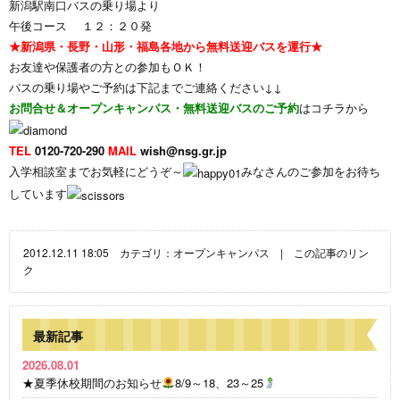
新潟駅南口バスの乗り場より
午後コース １２：２０発
★新潟県・長野・山形・福島各地から無料送迎バスを運行★
お友達や保護者の方との参加もＯＫ！
バスの乗り場やご予約は下記までご連絡ください↓↓
お問合せ＆オープンキャンパス・無料送迎バスのご予約
はコチラから
TEL
0120-720-290
MAIL
wish@nsg.gr.jp
入学相談室までお気軽にどうぞ～
みなさんのご参加をお待ち
しています
2012.12.11 18:05 カテゴリ：
オープンキャンパス
|
この記事のリン
ク
最新記事
2026.08.01
★夏季休校期間のお知らせ
8/9～18、23～25