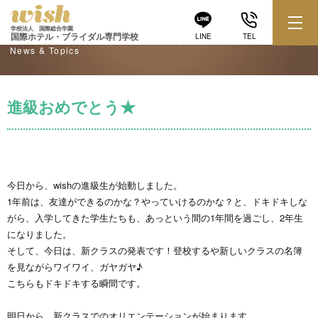
学校からのお知らせ
学校法人 国際総合学園
国際ホテル・ブライダル専門学校
LINE
TEL
News & Topics
進級おめでとう★
今日から、wishの進級生が始動しました。
1年前は、友達ができるのかな？やっていけるのかな？と、ドキドキしな
がら、入学してきた学生たちも、あっという間の1年間を過ごし、2年生
になりました。
そして、今日は、新クラスの発表です！登校するや新しいクラスの名簿
を見ながらワイワイ、ガヤガヤ♪
こちらもドキドキする瞬間です。
明日から、新クラスでのオリエンテーションが始まります。