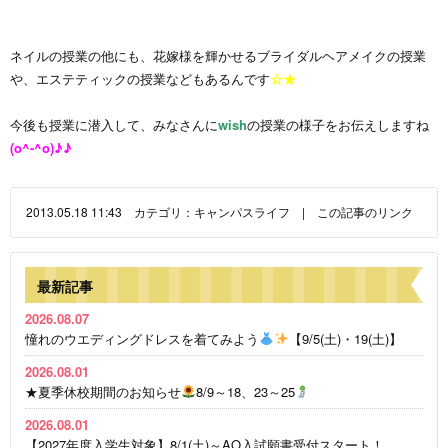
ネイルの授業の他にも、花嫁様を輝かせるブライダルヘアメイクの授業
や、エステティックの授業などもあるんです
☆★
今後も授業に潜入して、みなさんに
wish
の授業の様子をお伝えしますね
(o^-^o)♪♪
2013.05.18 11:43 カテゴリ：
キャンパスライフ
|
この記事のリンク
最新記事
2026.08.07
憧れのウエディングドレスを着てみよう
【9/5(土)・19(土)】
2026.08.01
★夏季休校期間のお知らせ
8/9～18、23～25
2026.08.01
【2027年度入学生対象】8/1(土)～AO入試願書受付スタート！