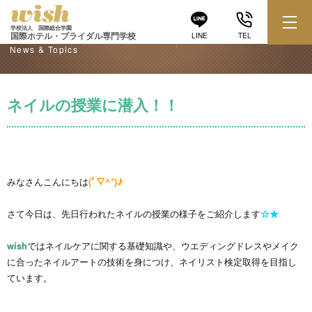
学校からのお知らせ
学校法人 国際総合学園
国際ホテル・ブライダル専門学校
LINE
TEL
News & Topics
ネイルの授業に潜入！！
みなさんこんにちは
(ﾟ∇^*)♪
さて今日は、先日行われたネイルの授業の様子をご紹介します
☆★
wish
ではネイルケアに関する基礎知識や、ウエディングドレスやメイク
に合ったネイルアートの技術を身につけ、ネイリスト検定取得を目指し
ています。