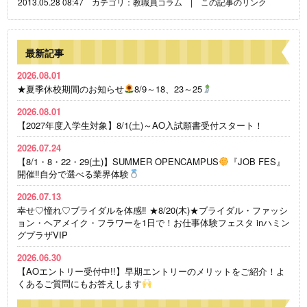
2013.05.28 08:47 カテゴリ：
教職員コラム
|
この記事のリンク
最新記事
2026.08.01
★夏季休校期間のお知らせ
8/9～18、23～25
2026.08.01
【2027年度入学生対象】8/1(土)～AO入試願書受付スタート！
2026.07.24
【8/1・8・22・29(土)】SUMMER OPENCAMPUS
『JOB FES』
開催‼自分で選べる業界体験
2026.07.13
幸せ♡憧れ♡ブライダルを体感‼ ★8/20(木)★ブライダル・ファッシ
ョン・ヘアメイク・フラワーを1日で！お仕事体験フェスタ inハミン
グプラザVIP
2026.06.30
【AOエントリー受付中!!】早期エントリーのメリットをご紹介！よ
くあるご質問にもお答えします