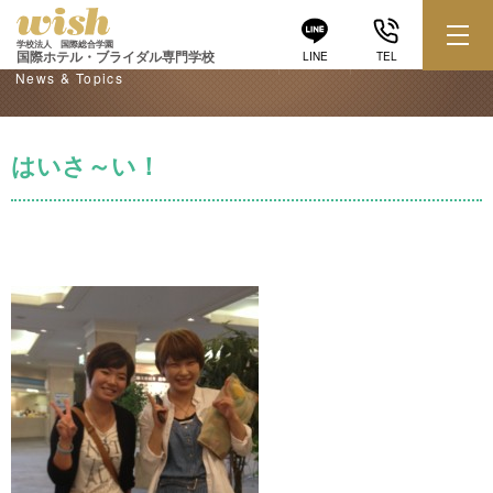
学校からのお知らせ
学校法人 国際総合学園
国際ホテル・ブライダル専門学校
LINE
TEL
News & Topics
はいさ～い！